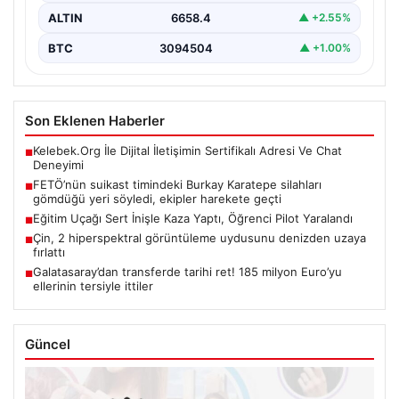
ALTIN
6658.4
▲ +2.55%
BTC
3094504
▲ +1.00%
Son Eklenen Haberler
Kelebek.Org İle Dijital İletişimin Sertifikalı Adresi Ve Chat
■
Deneyimi
FETÖ’nün suikast timindeki Burkay Karatepe silahları
■
gömdüğü yeri söyledi, ekipler harekete geçti
Eğitim Uçağı Sert İnişle Kaza Yaptı, Öğrenci Pilot Yaralandı
■
Çin, 2 hiperspektral görüntüleme uydusunu denizden uzaya
■
fırlattı
Galatasaray’dan transferde tarihi ret! 185 milyon Euro’yu
■
ellerinin tersiyle ittiler
Güncel