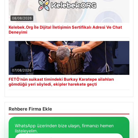
08/08/2026
Kelebek.Org İle Dijital İletişimin Sertifikalı Adresi Ve Chat
Deneyimi
07/08/2026
FETÖ’nün suikast timindeki Burkay Karatepe silahları
gömdüğü yeri söyledi, ekipler harekete geçti
Rehbere Firma Ekle
WhatsApp üzerinden bize ulaşın, firmanızı hemen
listeleyelim.