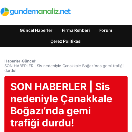
Güncel Haberler
Firma Rehberi
Forum
Çerez Politikası
Haberler
›
Güncel
›
SON HABERLER | Sis nedeniyle Çanakkale Boğazı’nda gemi trafiği
durdu!
SON HABERLER | Sis
nedeniyle Çanakkale
Boğazı’nda gemi
trafiği durdu!