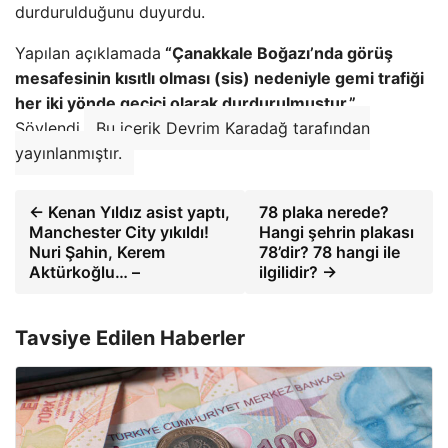
durdurulduğunu duyurdu.
Yapılan açıklamada
“Çanakkale Boğazı’nda görüş
mesafesinin kısıtlı olması (sis) nedeniyle gemi trafiği
her iki yönde geçici olarak durdurulmuştur.”
Söylendi.
Bu içerik Devrim Karadağ tarafından
yayınlanmıştır.
← Kenan Yıldız asist yaptı,
78 plaka nerede?
Manchester City yıkıldı!
Hangi şehrin plakası
Nuri Şahin, Kerem
78’dir? 78 hangi ile
Aktürkoğlu… –
ilgilidir? →
Tavsiye Edilen Haberler