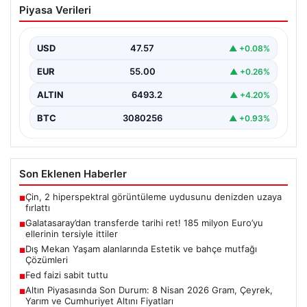
Piyasa Verileri
185 milyon Euro’yu ellerinin tersiyle
ittiler
USD
47.57
▲ +0.08%
EUR
55.00
▲ +0.26%
ALTIN
6493.2
▲ +4.20%
BTC
3080256
▲ +0.93%
Son Eklenen Haberler
Çin, 2 hiperspektral görüntüleme uydusunu denizden uzaya
■
fırlattı
Galatasaray’dan transferde tarihi ret! 185 milyon Euro’yu
■
ellerinin tersiyle ittiler
Dış Mekan Yaşam alanlarında Estetik ve bahçe mutfağı
■
Çözümleri
Fed faizi sabit tuttu
■
Altın Piyasasında Son Durum: 8 Nisan 2026 Gram, Çeyrek,
■
Yarım ve Cumhuriyet Altını Fiyatları