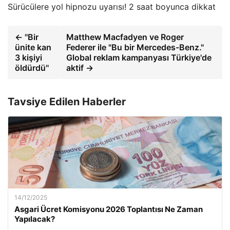
Sürücülere yol hipnozu uyarısı! 2 saat boyunca dikkat
← ''Bir
Matthew Macfadyen ve Roger
ünite kan
Federer ile "Bu bir Mercedes-Benz."
3 kişiyi
Global reklam kampanyası Türkiye'de
öldürdü''
aktif →
Tavsiye Edilen Haberler
14/12/2025
Asgari Ücret Komisyonu 2026 Toplantısı Ne Zaman
Yapılacak?