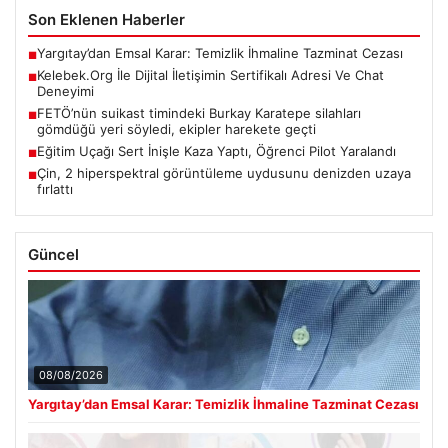
Son Eklenen Haberler
Yargıtay’dan Emsal Karar: Temizlik İhmaline Tazminat Cezası
■
Kelebek.Org İle Dijital İletişimin Sertifikalı Adresi Ve Chat
■
Deneyimi
FETÖ’nün suikast timindeki Burkay Karatepe silahları
■
gömdüğü yeri söyledi, ekipler harekete geçti
Eğitim Uçağı Sert İnişle Kaza Yaptı, Öğrenci Pilot Yaralandı
■
Çin, 2 hiperspektral görüntüleme uydusunu denizden uzaya
■
fırlattı
Güncel
08/08/2026
Yargıtay’dan Emsal Karar: Temizlik İhmaline Tazminat Cezası