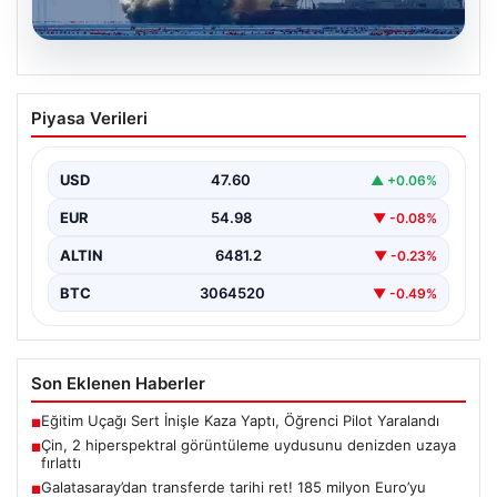
05.08.2026
Çin, 2 hiperspektral görüntüleme
Piyasa Verileri
uydusunu denizden uzaya fırlattı
USD
47.60
▲ +0.06%
EUR
54.98
▼ -0.08%
ALTIN
6481.2
▼ -0.23%
BTC
3064520
▼ -0.49%
Son Eklenen Haberler
Eğitim Uçağı Sert İnişle Kaza Yaptı, Öğrenci Pilot Yaralandı
■
Çin, 2 hiperspektral görüntüleme uydusunu denizden uzaya
■
fırlattı
Galatasaray’dan transferde tarihi ret! 185 milyon Euro’yu
■