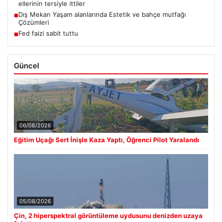
ellerinin tersiyle ittiler
Dış Mekan Yaşam alanlarında Estetik ve bahçe mutfağı
■
Çözümleri
Fed faizi sabit tuttu
■
Güncel
06/08/2026
Eğitim Uçağı Sert İnişle Kaza Yaptı, Öğrenci Pilot Yaralandı
05/08/2026
Çin, 2 hiperspektral görüntüleme uydusunu denizden uzaya