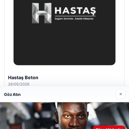
Enes Kaplan Avukatlık Bürosu
28/04/2026
×
Göz Atın
Web sitemizi nasıl kullandığınızı daha iyi anlayabilmek,