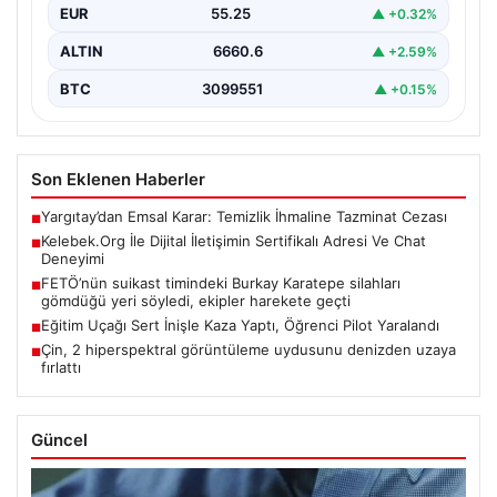
EUR
55.25
▲ +0.32%
ALTIN
6660.6
▲ +2.59%
BTC
3099551
▲ +0.15%
Son Eklenen Haberler
Yargıtay’dan Emsal Karar: Temizlik İhmaline Tazminat Cezası
■
Kelebek.Org İle Dijital İletişimin Sertifikalı Adresi Ve Chat
■
Deneyimi
FETÖ’nün suikast timindeki Burkay Karatepe silahları
■
gömdüğü yeri söyledi, ekipler harekete geçti
Eğitim Uçağı Sert İnişle Kaza Yaptı, Öğrenci Pilot Yaralandı
■
Çin, 2 hiperspektral görüntüleme uydusunu denizden uzaya
■
fırlattı
Güncel