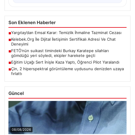
Son Eklenen Haberler
Yargıtay’dan Emsal Karar: Temizlik İhmaline Tazminat Cezası
■
Kelebek.Org İle Dijital İletişimin Sertifikalı Adresi Ve Chat
■
Deneyimi
FETÖ’nün suikast timindeki Burkay Karatepe silahları
■
gömdüğü yeri söyledi, ekipler harekete geçti
Eğitim Uçağı Sert İnişle Kaza Yaptı, Öğrenci Pilot Yaralandı
■
Çin, 2 hiperspektral görüntüleme uydusunu denizden uzaya
■
fırlattı
Güncel
08/08/2026