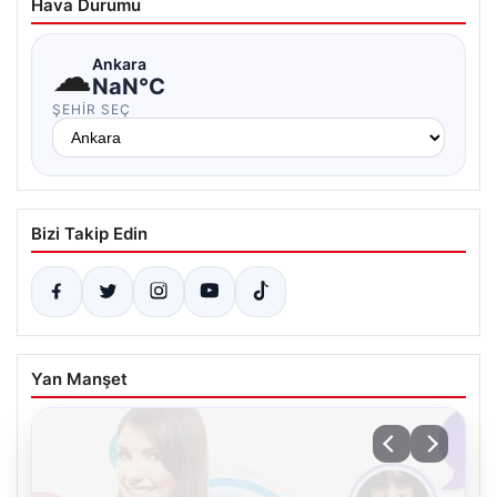
Hava Durumu
☁
Ankara
NaN°C
ŞEHIR SEÇ
Bizi Takip Edin
Yan Manşet