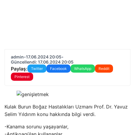
admin
•
17.06.2024 20:05
•
Güncellendi: 17.06.2024 20:05
Paylaş:
Twitter
Facebook
WhatsApp
Reddit
Pinterest
Kulak Burun Boğaz Hastalıkları Uzmanı Prof. Dr. Yavuz
Selim Yıldırım konu hakkında bilgi verdi.
-Kanama sorunu yaşayanlar,
-Antikoagülan kullananlar,