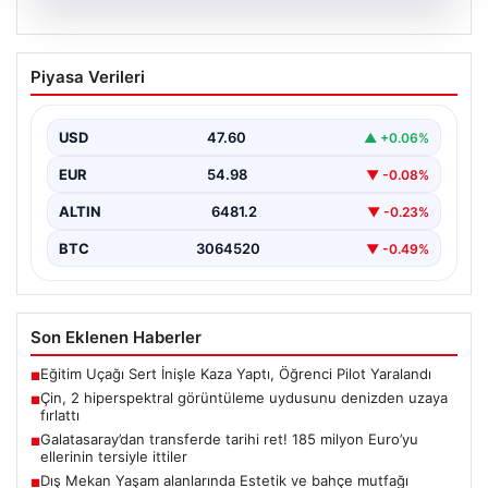
05.08.2026
Çin, 2 hiperspektral görüntüleme
Piyasa Verileri
uydusunu denizden uzaya fırlattı
USD
47.60
▲ +0.06%
EUR
54.98
▼ -0.08%
ALTIN
6481.2
▼ -0.23%
BTC
3064520
▼ -0.49%
Son Eklenen Haberler
Eğitim Uçağı Sert İnişle Kaza Yaptı, Öğrenci Pilot Yaralandı
■
Çin, 2 hiperspektral görüntüleme uydusunu denizden uzaya
■
fırlattı
Galatasaray’dan transferde tarihi ret! 185 milyon Euro’yu
■
ellerinin tersiyle ittiler
Dış Mekan Yaşam alanlarında Estetik ve bahçe mutfağı
■