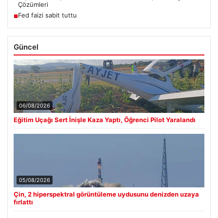
Çözümleri
Fed faizi sabit tuttu
■
Güncel
06/08/2026
Eğitim Uçağı Sert İnişle Kaza Yaptı, Öğrenci Pilot Yaralandı
05/08/2026
Çin, 2 hiperspektral görüntüleme uydusunu denizden uzaya
fırlattı