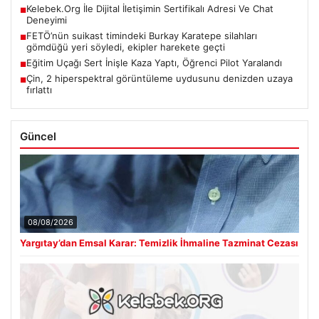
Kelebek.Org İle Dijital İletişimin Sertifikalı Adresi Ve Chat
■
Deneyimi
FETÖ’nün suikast timindeki Burkay Karatepe silahları
■
gömdüğü yeri söyledi, ekipler harekete geçti
Eğitim Uçağı Sert İnişle Kaza Yaptı, Öğrenci Pilot Yaralandı
■
Çin, 2 hiperspektral görüntüleme uydusunu denizden uzaya
■
fırlattı
Güncel
08/08/2026
Yargıtay’dan Emsal Karar: Temizlik İhmaline Tazminat Cezası