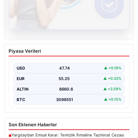
08.08.2026
Kelebek.Org İle Dijital İletişimin
Piyasa Verileri
Sertifikalı Adresi Ve Chat Deneyimi
Sanal dünyasında kullanıcıların güvenli bir tarzda iletişim
kurması kritik bir değer ifade etmektedir. Günümüzde…
USD
47.74
▲ +0.18%
EUR
55.25
▲ +0.32%
ALTIN
6660.6
▲ +2.59%
BTC
3099551
▲ +0.15%
Son Eklenen Haberler
Yargıtay’dan Emsal Karar: Temizlik İhmaline Tazminat Cezası
■