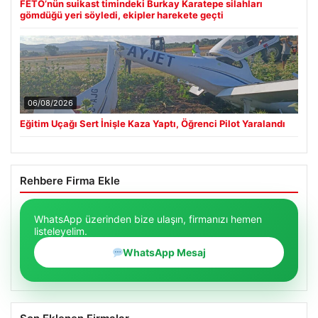
FETÖ’nün suikast timindeki Burkay Karatepe silahları
gömdüğü yeri söyledi, ekipler harekete geçti
06/08/2026
Eğitim Uçağı Sert İnişle Kaza Yaptı, Öğrenci Pilot Yaralandı
Rehbere Firma Ekle
WhatsApp üzerinden bize ulaşın, firmanızı hemen
listeleyelim.
WhatsApp Mesaj