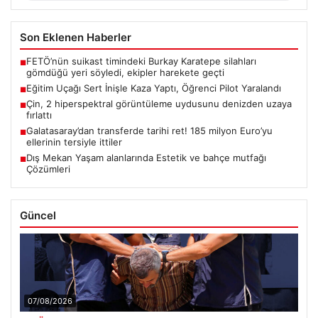
Son Eklenen Haberler
FETÖ’nün suikast timindeki Burkay Karatepe silahları
■
gömdüğü yeri söyledi, ekipler harekete geçti
Eğitim Uçağı Sert İnişle Kaza Yaptı, Öğrenci Pilot Yaralandı
■
Çin, 2 hiperspektral görüntüleme uydusunu denizden uzaya
■
fırlattı
Galatasaray’dan transferde tarihi ret! 185 milyon Euro’yu
■
ellerinin tersiyle ittiler
Dış Mekan Yaşam alanlarında Estetik ve bahçe mutfağı
■
Çözümleri
Güncel
07/08/2026