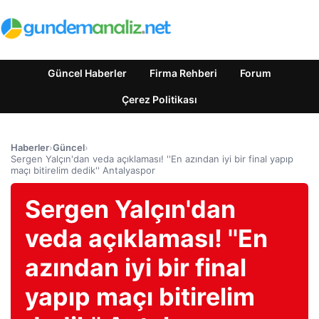
Güncel Haberler
Firma Rehberi
Forum
Çerez Politikası
Haberler
›
Güncel
›
Sergen Yalçın'dan veda açıklaması! ''En azından iyi bir final yapıp
maçı bitirelim dedik'' Antalyaspor
Sergen Yalçın'dan
veda açıklaması! ''En
azından iyi bir final
yapıp maçı bitirelim