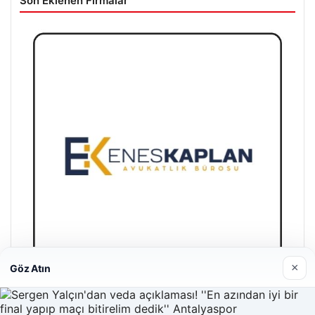
Son Eklenen Firmalar
×
Göz Atın
Enes Kaplan Avukatlık Bürosu