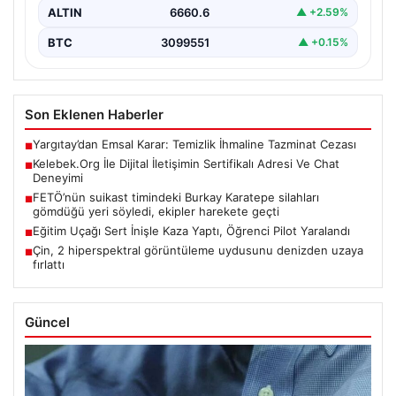
ALTIN
6660.6
▲ +2.59%
BTC
3099551
▲ +0.15%
Son Eklenen Haberler
Yargıtay’dan Emsal Karar: Temizlik İhmaline Tazminat Cezası
■
Kelebek.Org İle Dijital İletişimin Sertifikalı Adresi Ve Chat
■
Deneyimi
FETÖ’nün suikast timindeki Burkay Karatepe silahları
■
gömdüğü yeri söyledi, ekipler harekete geçti
Eğitim Uçağı Sert İnişle Kaza Yaptı, Öğrenci Pilot Yaralandı
■
Çin, 2 hiperspektral görüntüleme uydusunu denizden uzaya
■
fırlattı
Güncel