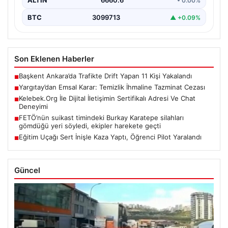
ALTIN
6660.6
• 0.00%
BTC
3099713
▲ +0.09%
Son Eklenen Haberler
Başkent Ankara’da Trafikte Drift Yapan 11 Kişi Yakalandı
■
Yargıtay’dan Emsal Karar: Temizlik İhmaline Tazminat Cezası
■
Kelebek.Org İle Dijital İletişimin Sertifikalı Adresi Ve Chat
■
Deneyimi
FETÖ’nün suikast timindeki Burkay Karatepe silahları
■
gömdüğü yeri söyledi, ekipler harekete geçti
Eğitim Uçağı Sert İnişle Kaza Yaptı, Öğrenci Pilot Yaralandı
■
Güncel