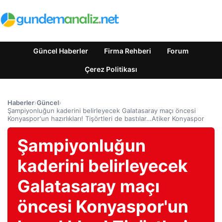
Güncel Haberler
Firma Rehberi
Forum
Çerez Politikası
Haberler
›
Güncel
›
Şampiyonluğun kaderini belirleyecek Galatasaray maçı öncesi
Konyaspor'un hazırlıkları! Tişörtleri de bastılar…Atiker Konyaspor
Şampiyonluğun
kaderini belirleyecek
Galatasaray maçı
öncesi Konyaspor'un