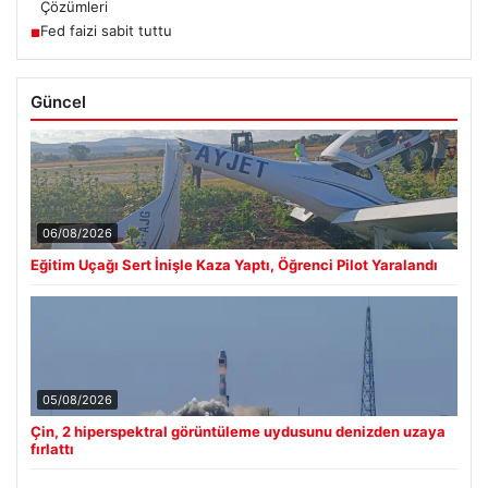
Çözümleri
Fed faizi sabit tuttu
■
Güncel
06/08/2026
Eğitim Uçağı Sert İnişle Kaza Yaptı, Öğrenci Pilot Yaralandı
05/08/2026
Çin, 2 hiperspektral görüntüleme uydusunu denizden uzaya
fırlattı