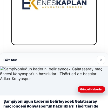
Enes Kaplan Avukatlık Bürosu
×
Göz Atın
28/04/2026
Güncel Haberler
Web sitemizi nasıl kullandığınızı daha iyi anlayabilmek,
© 2026 Gündem Analiz – Güncel Haberler
Şampiyonluğun kaderini belirleyecek Galatasaray
deneyiminizi kişiselleştirmek ve geliştirmek amacıyla çerezler
maçı öncesi Konyaspor'un hazırlıkları! Tişörtleri de
kullanıyoruz.
Çerez Politikamız