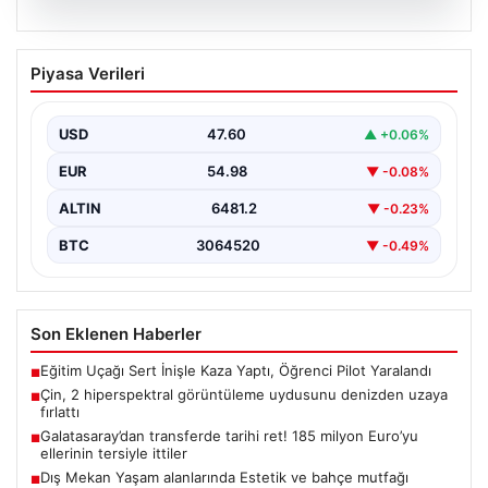
05.08.2026
Çin, 2 hiperspektral görüntüleme
Piyasa Verileri
uydusunu denizden uzaya fırlattı
USD
47.60
▲ +0.06%
EUR
54.98
▼ -0.08%
ALTIN
6481.2
▼ -0.23%
BTC
3064520
▼ -0.49%
Son Eklenen Haberler
Eğitim Uçağı Sert İnişle Kaza Yaptı, Öğrenci Pilot Yaralandı
■
Çin, 2 hiperspektral görüntüleme uydusunu denizden uzaya
■
fırlattı
Galatasaray’dan transferde tarihi ret! 185 milyon Euro’yu
■
ellerinin tersiyle ittiler
Dış Mekan Yaşam alanlarında Estetik ve bahçe mutfağı
■