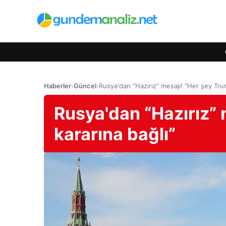
Haberler
›
Güncel
›
Rusya'dan “Hazırız” mesajı! “Her şey Trum
Rusya'dan “Hazırız” 
kararına bağlı”