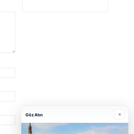
×
Göz Atın