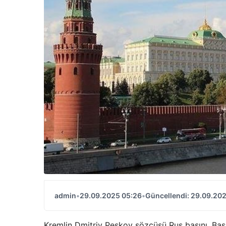
admin
•
29.09.2025 05:26
•
Güncellendi: 29.09.20
Kremlin Dmitriy Peskov sözcüsü Rus basını, Baş