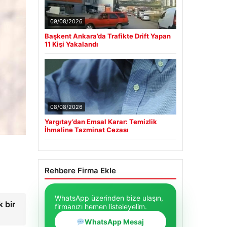
09/08/2026
Başkent Ankara’da Trafikte Drift Yapan
11 Kişi Yakalandı
08/08/2026
Yargıtay’dan Emsal Karar: Temizlik
İhmaline Tazminat Cezası
Rehbere Firma Ekle
WhatsApp üzerinden bize ulaşın,
k bir
firmanızı hemen listeleyelim.
WhatsApp Mesaj