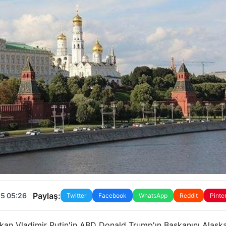
Paylaş:
25 05:26
Twitter
Facebook
WhatsApp
Reddit
Pinte
kan Vladimir Putin'in ABD Donald Trump'ın Başkanını Alask