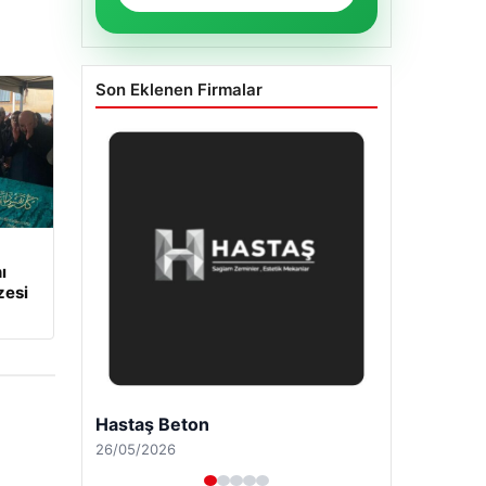
Son Eklenen Firmalar
ı
zesi
Enes Kaplan Avukatlık Bürosu
28/04/2026