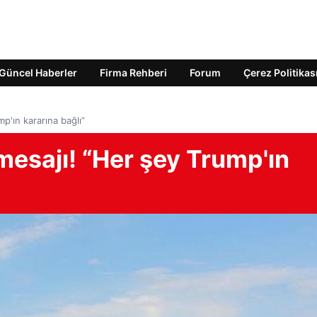
Güncel Haberler
Firma Rehberi
Forum
Çerez Politikas
p'ın kararına bağlı”
mesajı! “Her şey Trump'ın