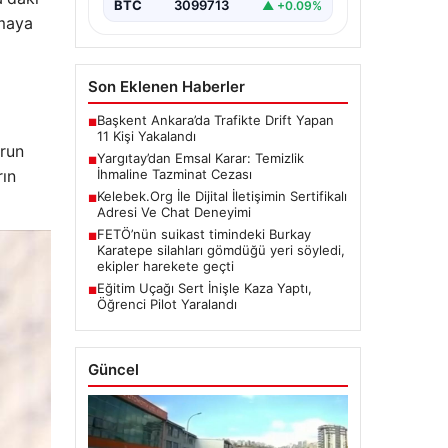
BTC
3099713
▲ +0.09%
şmaya
Son Eklenen Haberler
Başkent Ankara’da Trafikte Drift Yapan
■
11 Kişi Yakalandı
orun
Yargıtay’dan Emsal Karar: Temizlik
■
rın
İhmaline Tazminat Cezası
Kelebek.Org İle Dijital İletişimin Sertifikalı
■
Adresi Ve Chat Deneyimi
FETÖ’nün suikast timindeki Burkay
■
Karatepe silahları gömdüğü yeri söyledi,
ekipler harekete geçti
Eğitim Uçağı Sert İnişle Kaza Yaptı,
■
Öğrenci Pilot Yaralandı
Güncel