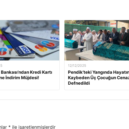
25
12/12/2025
Bankası’ndan Kredi Kartı
Pendik’teki Yangında Hayatın
ine İndirim Müjdesi!
Kaybeden Üç Çocuğun Cena
Defnedildi
nlar
*
ile işaretlenmişlerdir