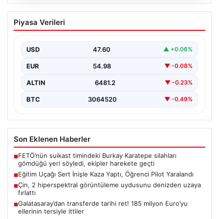
06.08.2026
Eğitim Uçağı Sert İnişle Kaza Yaptı,
Piyasa Verileri
Öğrenci Pilot Yaralandı
İstanbul’un Çatalca ilçesindeki Hazarfen Havalimanı
yakınlarında gerçekleştirilen eğitim uçuşu sırasında
USD
47.60
▲ +0.06%
beklenmedik bir kaza yaşandı.…
EUR
54.98
▼ -0.08%
ALTIN
6481.2
▼ -0.23%
BTC
3064520
▼ -0.49%
Son Eklenen Haberler
FETÖ’nün suikast timindeki Burkay Karatepe silahları
■
gömdüğü yeri söyledi, ekipler harekete geçti
Eğitim Uçağı Sert İnişle Kaza Yaptı, Öğrenci Pilot Yaralandı
■
Çin, 2 hiperspektral görüntüleme uydusunu denizden uzaya
■
fırlattı
Galatasaray’dan transferde tarihi ret! 185 milyon Euro’yu
■
ellerinin tersiyle ittiler