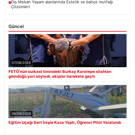
Dış Mekan Yaşam alanlarında Estetik ve bahçe mutfağı
■
Çözümleri
Güncel
07/08/2026
FETÖ’nün suikast timindeki Burkay Karatepe silahları
gömdüğü yeri söyledi, ekipler harekete geçti
06/08/2026
Eğitim Uçağı Sert İnişle Kaza Yaptı, Öğrenci Pilot Yaralandı