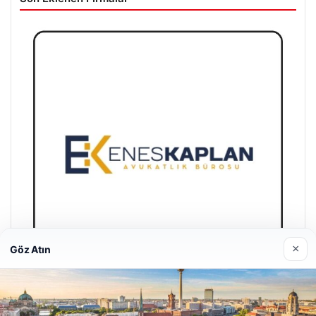
×
Göz Atın
Enes Kaplan Avukatlık Bürosu