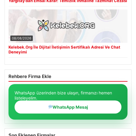
Yargıtay’dan Emsal Karar: Temizlik İhmaline Tazminat Cezası
08/08/2026
Kelebek.Org İle Dijital İletişimin Sertifikalı Adresi Ve Chat
Deneyimi
Rehbere Firma Ekle
WhatsApp üzerinden bize ulaşın, firmanızı hemen
listeleyelim.
WhatsApp Mesaj
Son Eklenen Firmalar