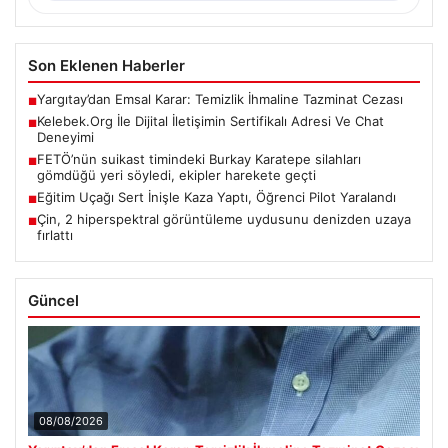
Son Eklenen Haberler
Yargıtay’dan Emsal Karar: Temizlik İhmaline Tazminat Cezası
■
Kelebek.Org İle Dijital İletişimin Sertifikalı Adresi Ve Chat
■
Deneyimi
FETÖ’nün suikast timindeki Burkay Karatepe silahları
■
gömdüğü yeri söyledi, ekipler harekete geçti
Eğitim Uçağı Sert İnişle Kaza Yaptı, Öğrenci Pilot Yaralandı
■
Çin, 2 hiperspektral görüntüleme uydusunu denizden uzaya
■
fırlattı
Güncel
08/08/2026