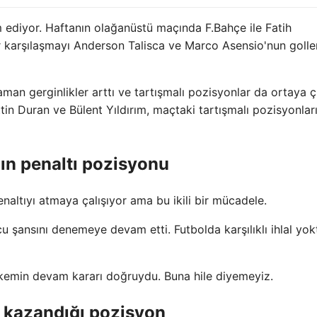
 ediyor. Haftanın olağanüstü maçında F.Bahçe ile Fatih
er karşılaşmayı Anderson Talisca ve Marco Asensio'nun golle
n gerginlikler arttı ve tartışmalı pozisyonlar da ortaya çı
in Duran ve Bülent Yıldırım, maçtaki tartışmalı pozisyonlar
nın penaltı pozisyonu
naltıyı atmaya çalışıyor ama bu ikili bir mücadele.
şansını denemeye devam etti. Futbolda karşılıklı ihlal yokt
emin devam kararı doğruydu. Buna hile diyemeyiz.
tı kazandığı pozisyon