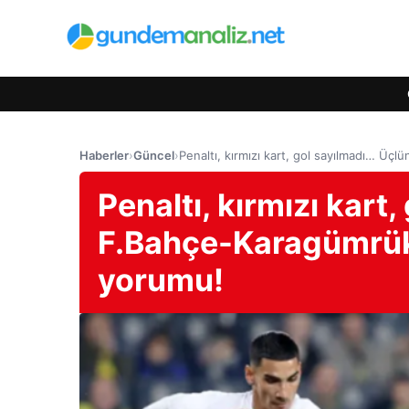
Haberler
›
Güncel
›
Penaltı, kırmızı kart, gol sayılmadı… Ü
Penaltı, kırmızı kart
F.Bahçe-Karagümrük
yorumu!