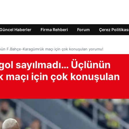
Güncel Haberler
Firma Rehberi
Forum
Çerez Politikas
çlünün F.Bahçe-Karagümrük maçı için çok konuşulan yorumu!
, gol sayılmadı… Üçlünün
 maçı için çok konuşulan