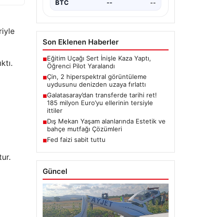
BTC
--
--
riyle
Son Eklenen Haberler
Eğitim Uçağı Sert İnişle Kaza Yaptı,
■
ktı.
Öğrenci Pilot Yaralandı
ı
Çin, 2 hiperspektral görüntüleme
■
uydusunu denizden uzaya fırlattı
Galatasaray’dan transferde tarihi ret!
■
185 milyon Euro’yu ellerinin tersiyle
ittiler
Dış Mekan Yaşam alanlarında Estetik ve
■
bahçe mutfağı Çözümleri
Fed faizi sabit tuttu
■
ur.
Güncel