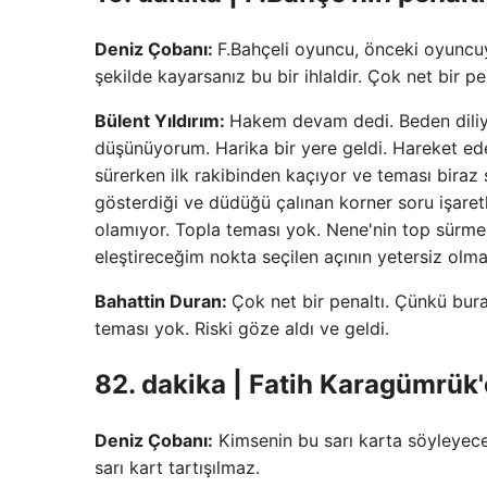
Deniz Çobanı:
F.Bahçeli oyuncu, önceki oyuncu
şekilde kayarsanız bu bir ihlaldir. Çok net bir p
Bülent Yıldırım:
Hakem devam dedi. Beden diliyle 
düşünüyorum. Harika bir yere geldi. Hareket ed
sürerken ilk rakibinden kaçıyor ve teması biraz
gösterdiği ve düdüğü çalınan korner soru işaretle
olamıyor. Topla teması yok. Nene'nin top sürme
eleştireceğim nokta seçilen açının yetersiz olması
Bahattin Duran:
Çok net bir penaltı. Çünkü bura
teması yok. Riski göze aldı ve geldi.
82. dakika | Fatih Karagümrük'
Deniz Çobanı:
Kimsenin bu sarı karta söyleyecek 
sarı kart tartışılmaz.