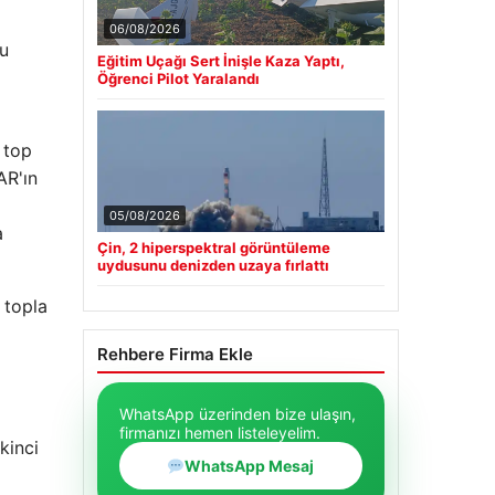
06/08/2026
Bu
Eğitim Uçağı Sert İnişle Kaza Yaptı,
Öğrenci Pilot Yaralandı
 top
AR'ın
05/08/2026
a
Çin, 2 hiperspektral görüntüleme
uydusunu denizden uzaya fırlattı
 topla
Rehbere Firma Ekle
WhatsApp üzerinden bize ulaşın,
firmanızı hemen listeleyelim.
kinci
WhatsApp Mesaj