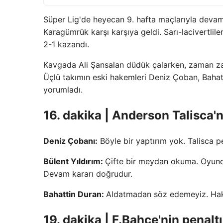
Süper Lig'de heyecan 9. hafta maçlarıyla devam
Karagümrük karşı karşıya geldi. Sarı-lacivertlil
2-1 kazandı.
Kavgada Ali Şansalan düdük çalarken, zaman zama
Üçlü takımın eski hakemleri Deniz Çoban, Bahatt
yorumladı.
16. dakika | Anderson Talisca'
Deniz Çobanı:
Böyle bir yaptırım yok. Talisca pe
Bülent Yıldırım:
Çifte bir meydan okuma. Oyuncu 
Devam kararı doğrudur.
Bahattin Duran:
Aldatmadan söz edemeyiz. Hak
19. dakika | F.Bahçe'nin penal