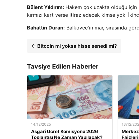
Bülent Yıldırım:
Hakem çok uzakta olduğu için 
kırmızı kart verse itiraz edecek kimse yok. İkinc
Bahattin Duran:
Balkovec'in maç sırasında gördü
← Bitcoin mi yoksa hisse senedi mi?
Tavsiye Edilen Haberler
14/12/2025
13/12/20
Asgari Ücret Komisyonu 2026
Merkez 
Toplantısı Ne Zaman Yapılacak?
Faizler