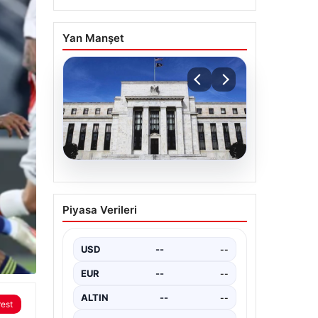
Yan Manşet
03.08.2026
Fed faizi sabit tuttu
Piyasa Verileri
{“title”: “ABD Merkez Bankası Faiz
Oranını Sabit Tuttu”, “content”: “
ABD Merkez Bankası, piyasa…
USD
--
--
EUR
--
--
ALTIN
--
--
rest