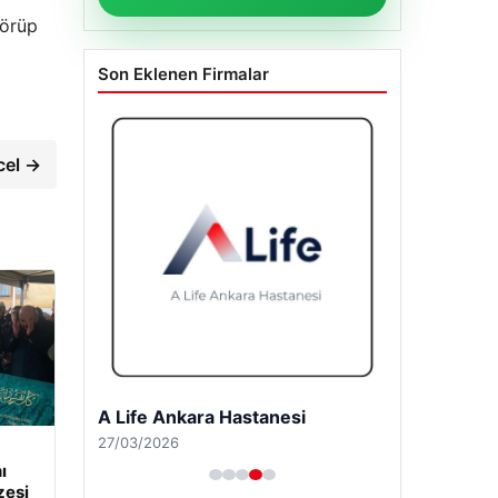
görüp
Son Eklenen Firmalar
cel →
A Life Ankara Hastanesi
27/03/2026
ı
zesi