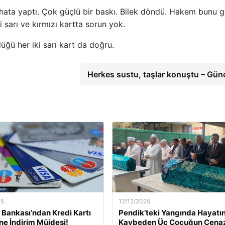
hata yaptı. Çok güçlü bir baskı. Bilek döndü. Hakem bunu 
i sarı ve kırmızı kartta sorun yok.
ğü her iki sarı kart da doğru.
Herkes sustu, taşlar konuştu – Gün
25
12/12/2025
Bankası’ndan Kredi Kartı
Pendik’teki Yangında Hayatın
ine İndirim Müjdesi!
Kaybeden Üç Çocuğun Cena