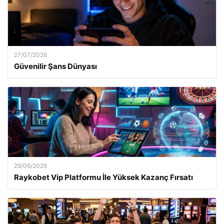
27/07/2026
Güvenilir Şans Dünyası
29/06/2026
Raykobet Vip Platformu İle Yüksek Kazanç Fırsatı