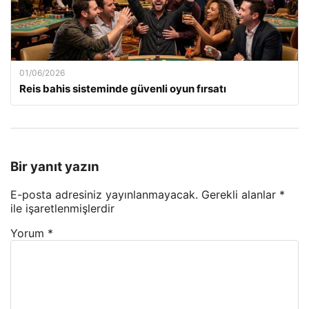
01/06/2026
Reis bahis sisteminde güvenli oyun fırsatı
Bir yanıt yazın
E-posta adresiniz yayınlanmayacak.
Gerekli alanlar
*
ile işaretlenmişlerdir
Yorum
*