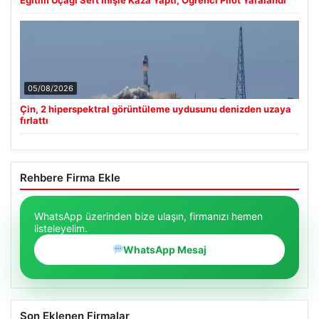
05/08/2026
Çin, 2 hiperspektral görüntüleme uydusunu denizden uzaya
fırlattı
Rehbere Firma Ekle
WhatsApp üzerinden bize ulaşın, firmanızı hemen
listeleyelim.
WhatsApp Mesaj
Son Eklenen Firmalar