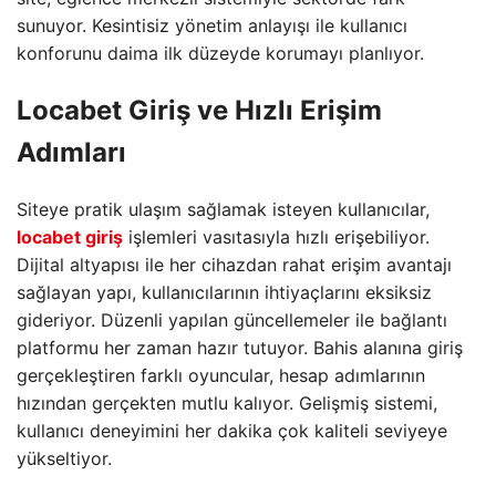
sunuyor. Kesintisiz yönetim anlayışı ile kullanıcı
konforunu daima ilk düzeyde korumayı planlıyor.
Locabet Giriş ve Hızlı Erişim
Adımları
Siteye pratik ulaşım sağlamak isteyen kullanıcılar,
locabet giriş
işlemleri vasıtasıyla hızlı erişebiliyor.
Dijital altyapısı ile her cihazdan rahat erişim avantajı
sağlayan yapı, kullanıcılarının ihtiyaçlarını eksiksiz
gideriyor. Düzenli yapılan güncellemeler ile bağlantı
platformu her zaman hazır tutuyor. Bahis alanına giriş
gerçekleştiren farklı oyuncular, hesap adımlarının
hızından gerçekten mutlu kalıyor. Gelişmiş sistemi,
kullanıcı deneyimini her dakika çok kaliteli seviyeye
yükseltiyor.