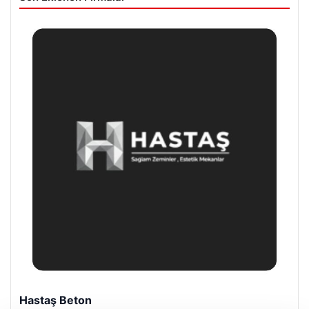
Enes Kaplan Avukatlık Bürosu