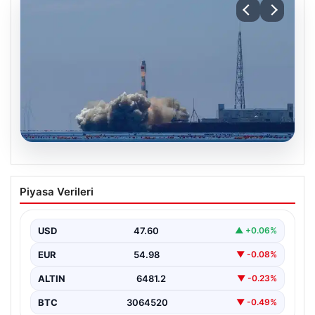
05.08.2026
Çin, 2 hiperspektral görüntüleme
Piyasa Verileri
uydusunu denizden uzaya fırlattı
USD
47.60
▲ +0.06%
EUR
54.98
▼ -0.08%
ALTIN
6481.2
▼ -0.23%
BTC
3064520
▼ -0.49%