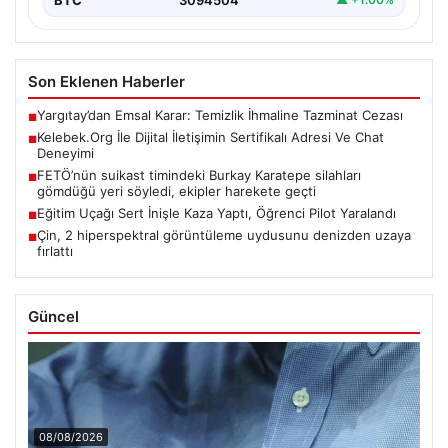
Son Eklenen Haberler
Yargıtay’dan Emsal Karar: Temizlik İhmaline Tazminat Cezası
■
Kelebek.Org İle Dijital İletişimin Sertifikalı Adresi Ve Chat
■
Deneyimi
FETÖ’nün suikast timindeki Burkay Karatepe silahları
■
gömdüğü yeri söyledi, ekipler harekete geçti
Eğitim Uçağı Sert İnişle Kaza Yaptı, Öğrenci Pilot Yaralandı
■
Çin, 2 hiperspektral görüntüleme uydusunu denizden uzaya
■
fırlattı
Güncel
08/08/2026