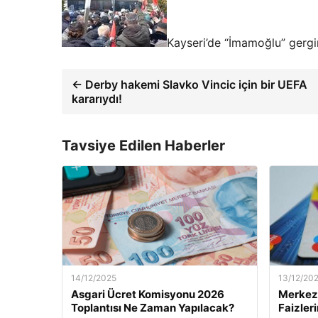
Kayseri’de “İmamoğlu” gergin
← Derby hakemi Slavko Vincic için bir UEFA
kararıydı!
Tavsiye Edilen Haberler
14/12/2025
13/12/20
Asgari Ücret Komisyonu 2026
Merkez 
Toplantısı Ne Zaman Yapılacak?
Faizler