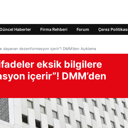
Güncel Haberler
Firma Rehberi
Forum
Çerez Politikas
ilere dayanan dezenformasyon içerir”! DMM’den Açıklama
ifadeler eksik bilgilere
syon içerir”! DMM’den