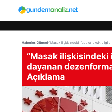
Haberler
›
Güncel
›
“Masak ilişkisindeki ifadeler eksik bilg
“Masak ilişkisindeki 
dayanan dezenforma
Açıklama