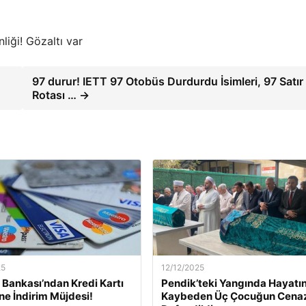
liği! Gözaltı var
97 durur! IETT 97 Otobüs Durdurdu İsimleri, 97 Satır
Rotası … →
25
12/12/2025
Bankası’ndan Kredi Kartı
Pendik’teki Yangında Hayatın
ine İndirim Müjdesi!
Kaybeden Üç Çocuğun Cena