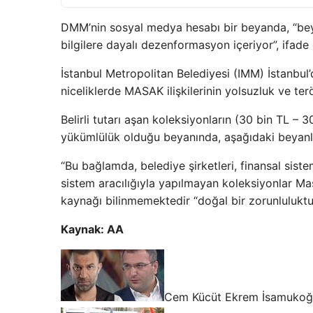
DMM’nin sosyal medya hesabı bir beyanda, “beya
bilgilere dayalı dezenformasyon içeriyor”, ifade
İstanbul Metropolitan Belediyesi (IMM) İstanbul’d
niceliklerde MASAK ilişkilerinin yolsuzluk ve ter
Belirli tutarı aşan koleksiyonların (30 bin TL – 
yükümlülük olduğu beyanında, aşağıdaki beyanlar
“Bu bağlamda, belediye şirketleri, finansal siste
sistem aracılığıyla yapılmayan koleksiyonlar Masa
kaynağı bilinmemektedir “doğal bir zorunluluktu
Kaynak: AA
Cem Kücüt Ekrem İsamukoğlu