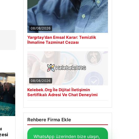
08/08/2026
Yargıtay’dan Emsal Karar: Temizlik
İhmaline Tazminat Cezası
08/08/2026
Kelebek.Org İle Dijital İletişimin
Sertifikalı Adresi Ve Chat Deneyimi
Rehbere Firma Ekle
ı
zesi
WhatsApp üzerinden bize ulaşın,