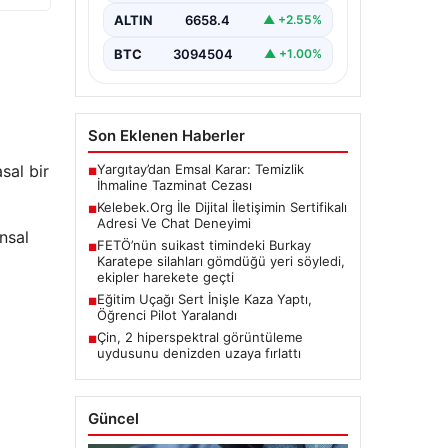
kritik bir değer ifade etmektedir.
ALTIN
6658.4
▲ +2.55%
Günümüzde…
BTC
3094504
▲ +1.00%
Son Eklenen Haberler
Yargıtay’dan Emsal Karar: Temizlik
sal bir
■
İhmaline Tazminat Cezası
Kelebek.Org İle Dijital İletişimin Sertifikalı
■
Adresi Ve Chat Deneyimi
nsal
FETÖ’nün suikast timindeki Burkay
■
Karatepe silahları gömdüğü yeri söyledi,
ekipler harekete geçti
Eğitim Uçağı Sert İnişle Kaza Yaptı,
■
Öğrenci Pilot Yaralandı
Çin, 2 hiperspektral görüntüleme
■
uydusunu denizden uzaya fırlattı
Güncel