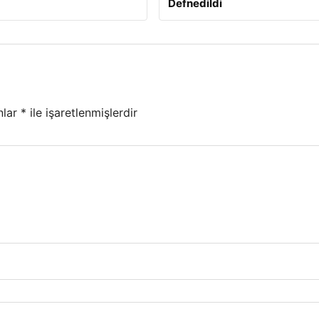
Defnedildi
nlar
*
ile işaretlenmişlerdir