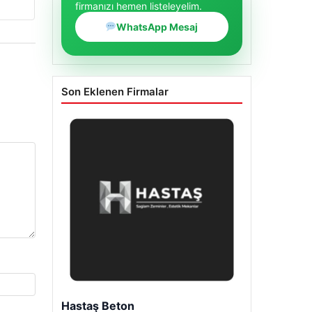
firmanızı hemen listeleyelim.
WhatsApp Mesaj
Son Eklenen Firmalar
Enes Kaplan Avukatlık Bürosu