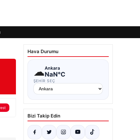
ı
Hava Durumu
☁
Ankara
NaN°C
ŞEHIR SEÇ
rest
Bizi Takip Edin