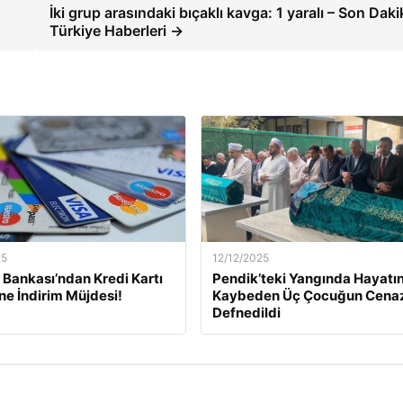
İki grup arasındaki bıçaklı kavga: 1 yaralı – Son Daki
Türkiye Haberleri →
25
12/12/2025
Bankası’ndan Kredi Kartı
Pendik’teki Yangında Hayatın
ine İndirim Müjdesi!
Kaybeden Üç Çocuğun Cena
Defnedildi