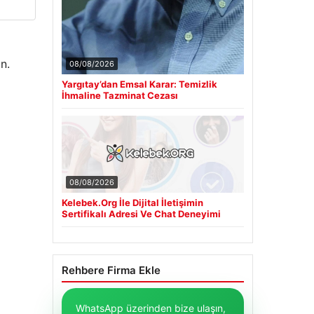
n.
08/08/2026
Yargıtay’dan Emsal Karar: Temizlik
İhmaline Tazminat Cezası
08/08/2026
Kelebek.Org İle Dijital İletişimin
Sertifikalı Adresi Ve Chat Deneyimi
Rehbere Firma Ekle
WhatsApp üzerinden bize ulaşın,