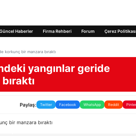
Güncel Haberler
Firma Rehberi
Forum
Çerez Politikas
de korkunç bir manzara bıraktı
ndeki yangınlar geride
bıraktı
Paylaş:
Twitter
Facebook
WhatsApp
Reddit
Pinte
unç bir manzara bıraktı