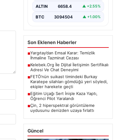
kritik bir değer ifade etmektedir.
ALTIN
6658.4
▲ +2.55%
Günümüzde…
BTC
3094504
▲ +1.00%
Son Eklenen Haberler
Yargıtay’dan Emsal Karar: Temizlik
■
İhmaline Tazminat Cezası
Kelebek.Org İle Dijital İletişimin Sertifikalı
■
Adresi Ve Chat Deneyimi
FETÖ’nün suikast timindeki Burkay
■
Karatepe silahları gömdüğü yeri söyledi,
ekipler harekete geçti
Eğitim Uçağı Sert İnişle Kaza Yaptı,
■
Öğrenci Pilot Yaralandı
Çin, 2 hiperspektral görüntüleme
■
uydusunu denizden uzaya fırlattı
Güncel