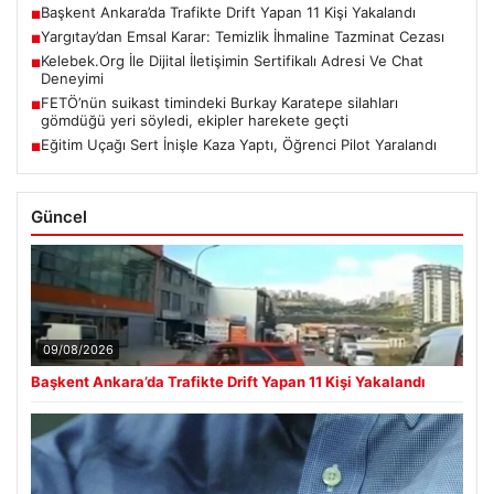
Başkent Ankara’da Trafikte Drift Yapan 11 Kişi Yakalandı
■
Yargıtay’dan Emsal Karar: Temizlik İhmaline Tazminat Cezası
■
Kelebek.Org İle Dijital İletişimin Sertifikalı Adresi Ve Chat
■
Deneyimi
FETÖ’nün suikast timindeki Burkay Karatepe silahları
■
gömdüğü yeri söyledi, ekipler harekete geçti
Eğitim Uçağı Sert İnişle Kaza Yaptı, Öğrenci Pilot Yaralandı
■
Güncel
09/08/2026
Başkent Ankara’da Trafikte Drift Yapan 11 Kişi Yakalandı