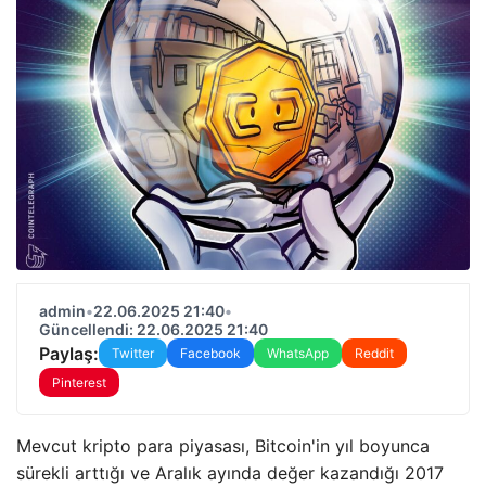
admin
•
22.06.2025 21:40
•
Güncellendi: 22.06.2025 21:40
Paylaş:
Twitter
Facebook
WhatsApp
Reddit
Pinterest
Mevcut kripto para piyasası, Bitcoin'in yıl boyunca
sürekli arttığı ve Aralık ayında değer kazandığı 2017