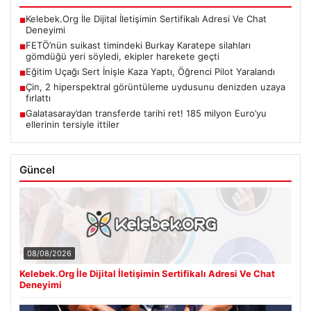
Kelebek.Org İle Dijital İletişimin Sertifikalı Adresi Ve Chat
■
Deneyimi
FETÖ’nün suikast timindeki Burkay Karatepe silahları
■
gömdüğü yeri söyledi, ekipler harekete geçti
Eğitim Uçağı Sert İnişle Kaza Yaptı, Öğrenci Pilot Yaralandı
■
Çin, 2 hiperspektral görüntüleme uydusunu denizden uzaya
■
fırlattı
Galatasaray’dan transferde tarihi ret! 185 milyon Euro’yu
■
ellerinin tersiyle ittiler
Güncel
08/08/2026
Kelebek.Org İle Dijital İletişimin Sertifikalı Adresi Ve Chat
Deneyimi