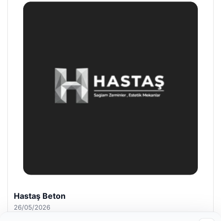
Enes Kaplan Avukatlık Bürosu
28/04/2026