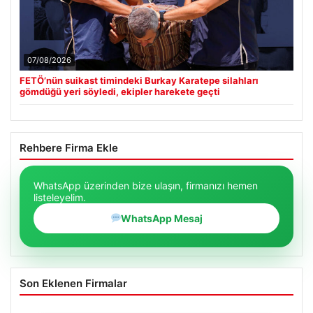
07/08/2026
FETÖ’nün suikast timindeki Burkay Karatepe silahları
gömdüğü yeri söyledi, ekipler harekete geçti
Rehbere Firma Ekle
WhatsApp üzerinden bize ulaşın, firmanızı hemen
listeleyelim.
WhatsApp Mesaj
Son Eklenen Firmalar