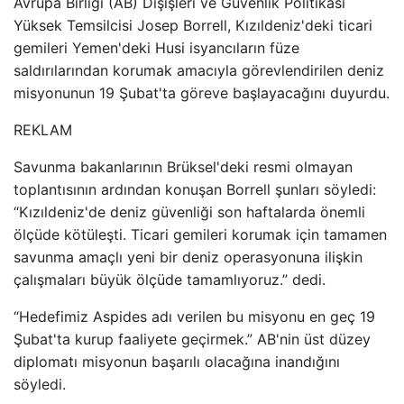
Avrupa Birliği (AB) Dışişleri ve Güvenlik Politikası
Yüksek Temsilcisi Josep Borrell, Kızıldeniz'deki ticari
gemileri Yemen'deki Husi isyancıların füze
saldırılarından korumak amacıyla görevlendirilen deniz
misyonunun 19 Şubat'ta göreve başlayacağını duyurdu.
REKLAM
Savunma bakanlarının Brüksel'deki resmi olmayan
toplantısının ardından konuşan Borrell şunları söyledi:
“Kızıldeniz'de deniz güvenliği son haftalarda önemli
ölçüde kötüleşti. Ticari gemileri korumak için tamamen
savunma amaçlı yeni bir deniz operasyonuna ilişkin
çalışmaları büyük ölçüde tamamlıyoruz.” dedi.
“Hedefimiz Aspides adı verilen bu misyonu en geç 19
Şubat'ta kurup faaliyete geçirmek.” AB'nin üst düzey
diplomatı misyonun başarılı olacağına inandığını
söyledi.