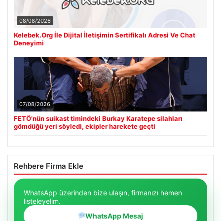
08/08/2026
Kelebek.Org İle Dijital İletişimin Sertifikalı Adresi Ve Chat
Deneyimi
07/08/2026
FETÖ’nün suikast timindeki Burkay Karatepe silahları
gömdüğü yeri söyledi, ekipler harekete geçti
Rehbere Firma Ekle
WhatsApp üzerinden bize ulaşın, firmanızı hemen
listeleyelim.
WhatsApp Mesaj