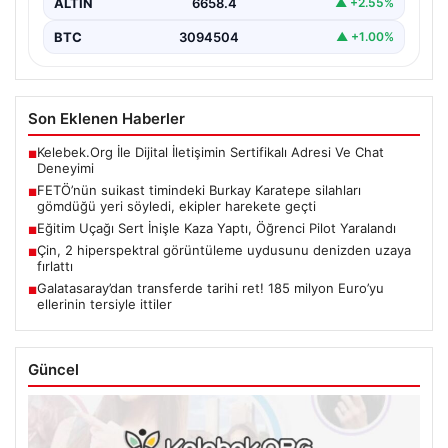
ALTIN
6658.4
▲ +2.55%
BTC
3094504
▲ +1.00%
Son Eklenen Haberler
Kelebek.Org İle Dijital İletişimin Sertifikalı Adresi Ve Chat
■
Deneyimi
FETÖ’nün suikast timindeki Burkay Karatepe silahları
■
gömdüğü yeri söyledi, ekipler harekete geçti
Eğitim Uçağı Sert İnişle Kaza Yaptı, Öğrenci Pilot Yaralandı
■
Çin, 2 hiperspektral görüntüleme uydusunu denizden uzaya
■
fırlattı
Galatasaray’dan transferde tarihi ret! 185 milyon Euro’yu
■
ellerinin tersiyle ittiler
Güncel