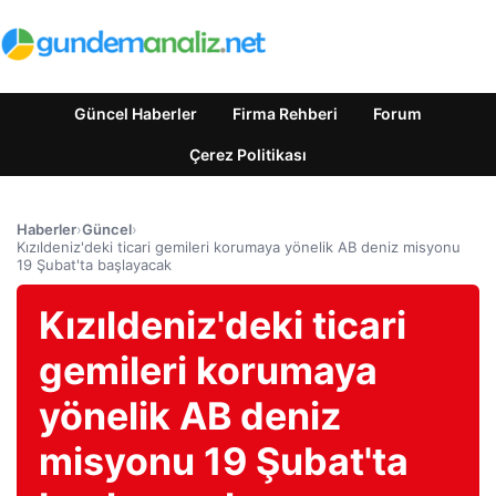
Güncel Haberler
Firma Rehberi
Forum
Çerez Politikası
Haberler
›
Güncel
›
Kızıldeniz'deki ticari gemileri korumaya yönelik AB deniz misyonu
19 Şubat'ta başlayacak
Kızıldeniz'deki ticari
gemileri korumaya
yönelik AB deniz
misyonu 19 Şubat'ta