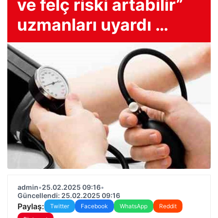
ve felç riski artabilir”
uzmanları uyardı …
admin
•
25.02.2025 09:16
•
Güncellendi: 25.02.2025 09:16
Paylaş:
Twitter
Facebook
WhatsApp
Reddit