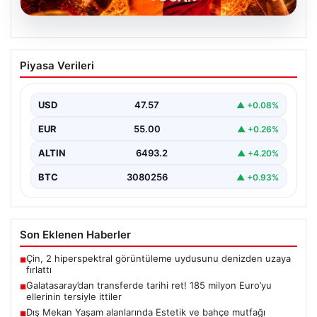
04.08.2026
Galatasaray’dan transferde tarihi ret!
Piyasa Verileri
185 milyon Euro’yu ellerinin tersiyle
ittiler
USD
47.57
▲ +0.08%
EUR
55.00
▲ +0.26%
ALTIN
6493.2
▲ +4.20%
BTC
3080256
▲ +0.93%
Son Eklenen Haberler
Çin, 2 hiperspektral görüntüleme uydusunu denizden uzaya
■
fırlattı
Galatasaray’dan transferde tarihi ret! 185 milyon Euro’yu
■
ellerinin tersiyle ittiler
Dış Mekan Yaşam alanlarında Estetik ve bahçe mutfağı
■