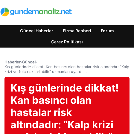
Güncel Haberler
Firma Rehberi
Forum
Çerez Politikası
Haberler
›
Güncel
›
Kış günlerinde dikkat! Kan basıncı olan hastalar risk altındadır: “Kalp
krizi ve felç riski artabilir” uzmanları uyardı …
Kış günlerinde dikkat!
Kan basıncı olan
hastalar risk
altındadır: “Kalp krizi