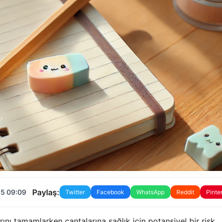
Paylaş:
25 09:09
Twitter
Facebook
WhatsApp
Reddit
Pinte
ını tamamlarken çantalarına sağlık için potansiyel bir risk