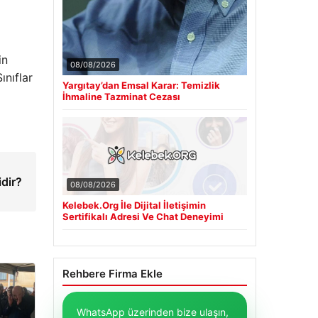
in
08/08/2026
ınıflar
Yargıtay’dan Emsal Karar: Temizlik
İhmaline Tazminat Cezası
idir?
08/08/2026
Kelebek.Org İle Dijital İletişimin
Sertifikalı Adresi Ve Chat Deneyimi
Rehbere Firma Ekle
WhatsApp üzerinden bize ulaşın,