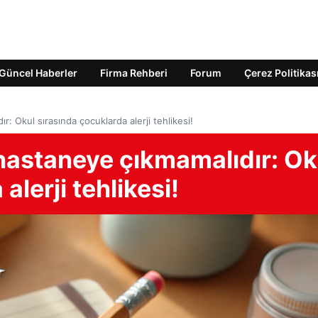
Güncel Haberler
Firma Rehberi
Forum
Çerez Politikas
r: Okul sırasında çocuklarda alerji tehlikesi!
 hastaneye çıkmamalıdır: Ok
alerji tehlikesi!