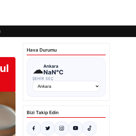
ı
Hava Durumu
ul
☁
Ankara
NaN°C
ŞEHIR SEÇ
Bizi Takip Edin