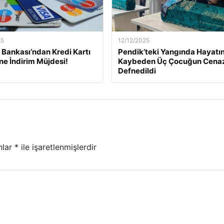
25
12/12/2025
Bankası’ndan Kredi Kartı
Pendik’teki Yangında Hayatın
ine İndirim Müjdesi!
Kaybeden Üç Çocuğun Cena
Defnedildi
nlar
*
ile işaretlenmişlerdir