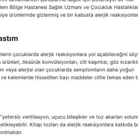
adem Bölge Hastanesi Sağlık Uzmanı ve Çocukluk Hastalıkları
siye ürünlerinde gizlenmiş ve bir kabusta alerjik reaksiyonlar
 astım
lerin çocuklarda alerjik reaksiyonlara yol açabileceğini sö
rünleri, öksürük konvülsiyonları, cilt kaşıntısı, göz kızarıklı
tım veya alerjisi olan çocuklarda semptomların daha yoğun
 ve kalemlerde hissedilen bazı maddeler ciltle temas eden 
n, “yetersiz ventilasyon, uçucu bileşikler ve toz akarları solu
etikleyebilir. Kitap tozları da alerjik reaksiyonlara katkıda b
rılmalıdır.