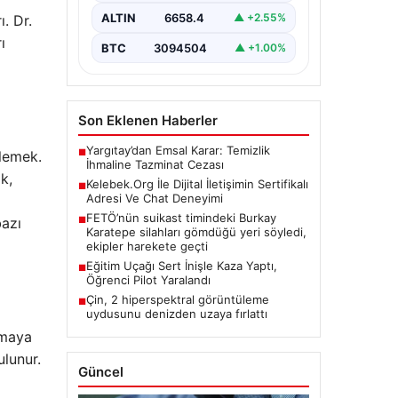
kritik bir değer ifade etmektedir.
ALTIN
6658.4
▲ +2.55%
. Dr.
Günümüzde…
ı
BTC
3094504
▲ +1.00%
Son Eklenen Haberler
Yargıtay’dan Emsal Karar: Temizlik
■
ylemek.
İhmaline Tazminat Cezası
k,
Kelebek.Org İle Dijital İletişimin Sertifikalı
■
Adresi Ve Chat Deneyimi
FETÖ’nün suikast timindeki Burkay
■
bazı
Karatepe silahları gömdüğü yeri söyledi,
ekipler harekete geçti
Eğitim Uçağı Sert İnişle Kaza Yaptı,
■
Öğrenci Pilot Yaralandı
Çin, 2 hiperspektral görüntüleme
■
uydusunu denizden uzaya fırlattı
nmaya
ulunur.
Güncel