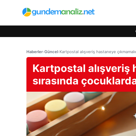
Haberler
›
Güncel
›
Kartpostal alışveriş hastaneye çıkmamalıdı
Kartpostal alışveriş
sırasında çocuklarda 