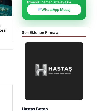
firmanızı hemen listeleyelim.
WhatsApp Mesaj
ı
zesi
Son Eklenen Firmalar
Enes Kaplan Avukatlık Bürosu