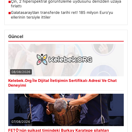
Çin, 2 hiperspektral görüntüleme uydusunu denizden uzaya
■
fırlattı
Galatasaray’dan transferde tarihi ret! 185 milyon Euro’yu
■
ellerinin tersiyle ittiler
Güncel
08/08/2026
Kelebek.Org İle Dijital İletişimin Sertifikalı Adresi Ve Chat
Deneyimi
07/08/2026
FETÖ’nün suikast timindeki Burkay Karatepe silahları