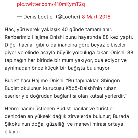
pic.twitter.com/410mKymT2q
— Denis Loctier (@Loctier)
8 Mart 2018
Hac, yürüyerek yaklaşık 40 günde tamamlanır.
Rehberimiz Hajime Onishi bunu hayatında 88 kez yaptı.
Diğer hacılar gibi o da inancına göre beyaz elbiseler
giyer ve elinde asayla büyük yolculuğa çıkar. Onishi, 88
tapınağın her birinde bir mum yakıyor, dua ediyor ve
ayrılmadan önce küçük bir bağışta bulunuyor.
Budist hacı Hajime Onishi: “Bu tapınaklar, Shingon
Budist okulunun kurucusu Kōbō-Daishi'nin ruhani
eserleriyle doğrudan bağlantısı olan kutsal yerlerdir.”
Henro hacını üstlenen Budist hacılar ve turistler
denizden en yüksek dağlık zirvelerde bulunur; Burada
Şikoku'nun doğal güzelliği ve manevi mirası ortaya
çıkıyor.