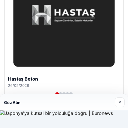
Enes Kaplan Avukatlık Bürosu
28/04/2026
×
Göz Atın