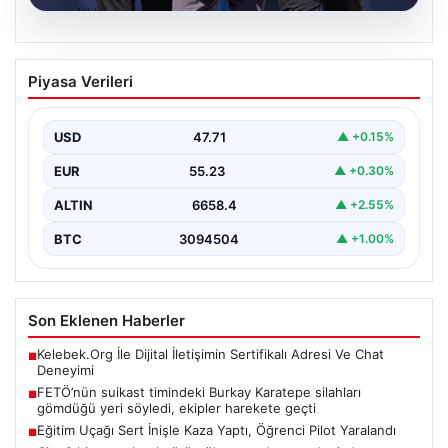
07.08.2026
FETÖ’nün suikast timindeki Burkay
Piyasa Verileri
Karatepe silahları gömdüğü yeri
söyledi, ekipler harekete geçti
USD
47.71
▲ +0.15%
{“title”: “FETÖ’nün Suikast Timinde Yer Alan Burkay
Karatepe’nin Gömüldüğü Noktalar Belirlendi, Arama
EUR
55.23
▲ +0.30%
Çalışmaları Sürüyor”,…
ALTIN
6658.4
▲ +2.55%
BTC
3094504
▲ +1.00%
Son Eklenen Haberler
Kelebek.Org İle Dijital İletişimin Sertifikalı Adresi Ve Chat
■
Deneyimi
FETÖ’nün suikast timindeki Burkay Karatepe silahları
■
gömdüğü yeri söyledi, ekipler harekete geçti
Eğitim Uçağı Sert İnişle Kaza Yaptı, Öğrenci Pilot Yaralandı
■