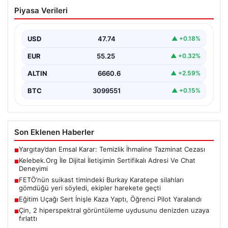
Kelebek.Org İle Dijital İletişimin
Piyasa Verileri
Sertifikalı Adresi Ve Chat Deneyimi
Sanal dünyasında kullanıcıların güvenli bir tarzda iletişim
kurması kritik bir değer ifade etmektedir. Günümüzde…
USD
47.74
▲ +0.18%
EUR
55.25
▲ +0.32%
ALTIN
6660.6
▲ +2.59%
BTC
3099551
▲ +0.15%
Son Eklenen Haberler
Yargıtay’dan Emsal Karar: Temizlik İhmaline Tazminat Cezası
■
Kelebek.Org İle Dijital İletişimin Sertifikalı Adresi Ve Chat
■
Deneyimi
FETÖ’nün suikast timindeki Burkay Karatepe silahları
■
gömdüğü yeri söyledi, ekipler harekete geçti
Eğitim Uçağı Sert İnişle Kaza Yaptı, Öğrenci Pilot Yaralandı
■
Çin, 2 hiperspektral görüntüleme uydusunu denizden uzaya
■
fırlattı