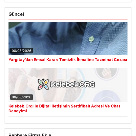
Güncel
08/08/2026
Yargıtay’dan Emsal Karar: Temizlik İhmaline Tazminat Cezası
08/08/2026
Kelebek.Org İle Dijital İletişimin Sertifikalı Adresi Ve Chat
Deneyimi
Rehbere Firma Ekle