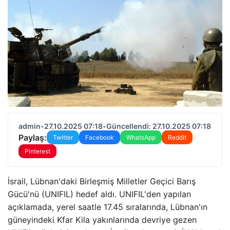
admin
•
27.10.2025 07:18
•
Güncellendi: 27.10.2025 07:18
Paylaş:
Twitter
Facebook
WhatsApp
Reddit
Pinterest
İsrail, Lübnan'daki Birleşmiş Milletler Geçici Barış
Gücü'nü (UNIFIL) hedef aldı. UNIFIL'den yapılan
açıklamada, yerel saatle 17.45 sıralarında, Lübnan'ın
güneyindeki Kfar Kila yakınlarında devriye gezen