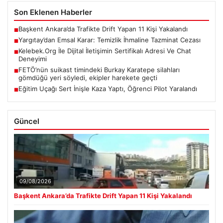
Son Eklenen Haberler
Başkent Ankara’da Trafikte Drift Yapan 11 Kişi Yakalandı
■
Yargıtay’dan Emsal Karar: Temizlik İhmaline Tazminat Cezası
■
Kelebek.Org İle Dijital İletişimin Sertifikalı Adresi Ve Chat
■
Deneyimi
FETÖ’nün suikast timindeki Burkay Karatepe silahları
■
gömdüğü yeri söyledi, ekipler harekete geçti
Eğitim Uçağı Sert İnişle Kaza Yaptı, Öğrenci Pilot Yaralandı
■
Güncel
09/08/2026
Başkent Ankara’da Trafikte Drift Yapan 11 Kişi Yakalandı