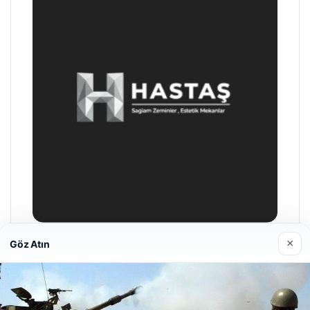
×
Göz Atın
Enes Kaplan Avukatlık Bürosu
28/04/2026