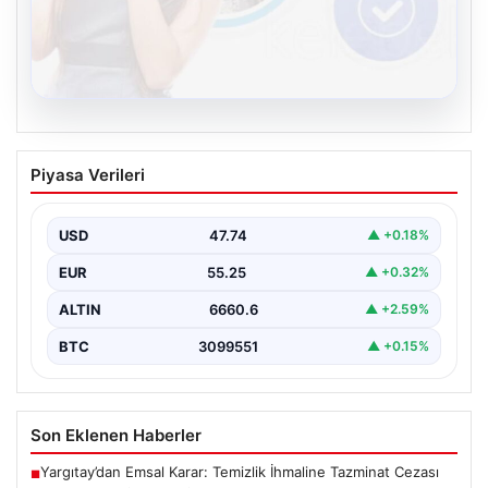
08.08.2026
Kelebek.Org İle Dijital İletişimin
Piyasa Verileri
Sertifikalı Adresi Ve Chat Deneyimi
Sanal dünyasında kullanıcıların güvenli bir tarzda iletişim
kurması kritik bir değer ifade etmektedir. Günümüzde…
USD
47.74
▲ +0.18%
EUR
55.25
▲ +0.32%
ALTIN
6660.6
▲ +2.59%
BTC
3099551
▲ +0.15%
Son Eklenen Haberler
Yargıtay’dan Emsal Karar: Temizlik İhmaline Tazminat Cezası
■