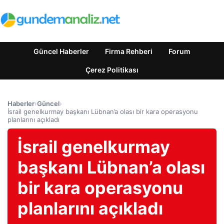
Güncel Haberler
Firma Rehberi
Forum
Çerez Politikası
Haberler
›
Güncel
›
İsrail genelkurmay başkanı Lübnan’a olası bir kara operasyonu
planlarını açıkladı
İsrail genelkurmay
başkanı Lübnan’a olası
bir kara operasyonu
planlarını açıkladı