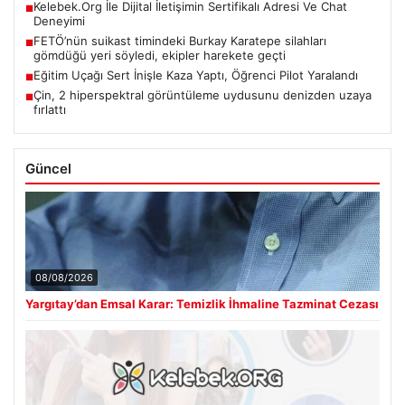
Kelebek.Org İle Dijital İletişimin Sertifikalı Adresi Ve Chat
■
Deneyimi
FETÖ’nün suikast timindeki Burkay Karatepe silahları
■
gömdüğü yeri söyledi, ekipler harekete geçti
Eğitim Uçağı Sert İnişle Kaza Yaptı, Öğrenci Pilot Yaralandı
■
Çin, 2 hiperspektral görüntüleme uydusunu denizden uzaya
■
fırlattı
Güncel
08/08/2026
Yargıtay’dan Emsal Karar: Temizlik İhmaline Tazminat Cezası