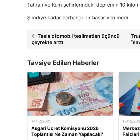
Tahran ve Kum şehirlerindeki depremin 10 kilome
Şimdiye kadar herhangi bir hasar verilmedi.
← Tesla otomobil teslimatları üçüncü
Tru
çeyrekte arttı
“sa
Tavsiye Edilen Haberler
14/12/2025
13/12/20
Asgari Ücret Komisyonu 2026
Merkez 
Toplantısı Ne Zaman Yapılacak?
Faizler