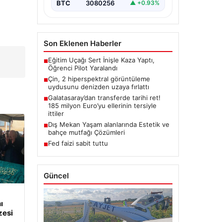
BTC
3080256
▲ +0.93%
Son Eklenen Haberler
Eğitim Uçağı Sert İnişle Kaza Yaptı,
■
Öğrenci Pilot Yaralandı
Çin, 2 hiperspektral görüntüleme
■
uydusunu denizden uzaya fırlattı
Galatasaray’dan transferde tarihi ret!
■
185 milyon Euro’yu ellerinin tersiyle
ittiler
Dış Mekan Yaşam alanlarında Estetik ve
■
bahçe mutfağı Çözümleri
Fed faizi sabit tuttu
■
Güncel
ı
zesi