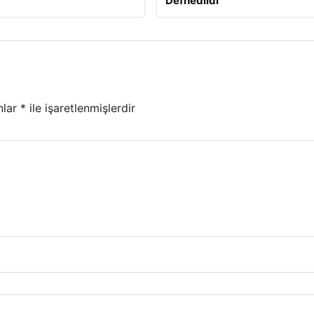
Defnedildi
nlar
*
ile işaretlenmişlerdir