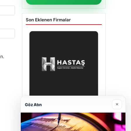
Son Eklenen Firmalar
n.
×
Göz Atın
Enes Kaplan Avukatlık Bürosu
28/04/2026