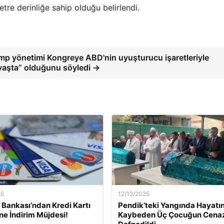
tre derinliğe sahip olduğu belirlendi.
mp yönetimi Kongreye ABD'nin uyuşturucu işaretleriyle
vaşta” olduğunu söyledi →
25
12/12/2025
Bankası’ndan Kredi Kartı
Pendik’teki Yangında Hayatın
ine İndirim Müjdesi!
Kaybeden Üç Çocuğun Cena