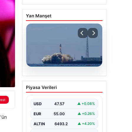
Yan Manşet
05.08.2026
Çin, 2 hiperspektral
Piyasa Verileri
görüntüleme uydusunu
denizden uzaya fırlattı
rest
USD
47.57
▲ +0.08%
EUR
55.00
▲ +0.26%
3'ün
ALTIN
6493.2
▲ +4.20%