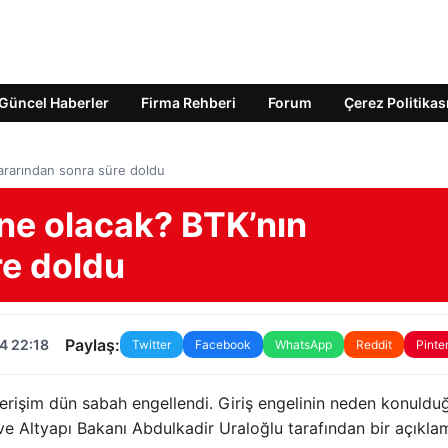
Güncel Haberler
Firma Rehberi
Forum
Çerez Politikas
kararından sonra süre doldu
 ne olacak? BTK’nın
re doldu
Paylaş:
4 22:18
Twitter
Facebook
WhatsApp
Reddit
Pinte
erişim dün sabah engellendi. Giriş engelinin neden konuldu
ve Altyapı Bakanı Abdulkadir Uraloğlu tarafından bir açıkla