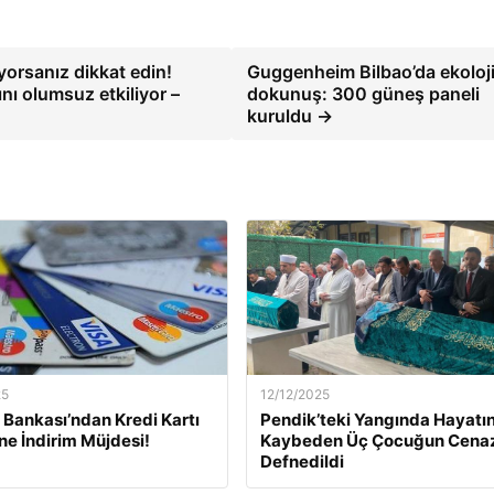
orsanız dikkat edin!
Guggenheim Bilbao’da ekoloj
ını olumsuz etkiliyor –
dokunuş: 300 güneş paneli
kuruldu →
25
12/12/2025
Bankası’ndan Kredi Kartı
Pendik’teki Yangında Hayatın
ine İndirim Müjdesi!
Kaybeden Üç Çocuğun Cena
Defnedildi