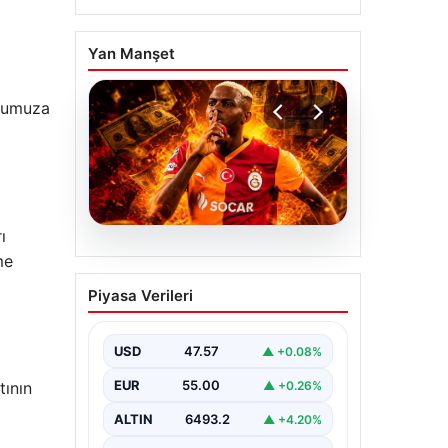
Yan Manşet
ukumuza
ı
04.08.2026
me
Galatasaray’dan
Piyasa Verileri
transferde tarihi ret! 185
milyon Euro’yu ellerinin
tersiyle ittiler
USD
47.57
▲ +0.08%
EUR
55.00
▲ +0.26%
ının
ALTIN
6493.2
▲ +4.20%