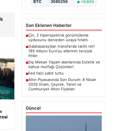
BTC
3080256
▲ +0.93%
ik
Son Eklenen Haberler
Çin, 2 hiperspektral görüntüleme
■
uydusunu denizden uzaya fırlattı
Galatasaray’dan transferde tarihi ret!
■
185 milyon Euro’yu ellerinin tersiyle
ittiler
Dış Mekan Yaşam alanlarında Estetik ve
■
bahçe mutfağı Çözümleri
Fed faizi sabit tuttu
■
Altın Piyasasında Son Durum: 8 Nisan
■
2026 Gram, Çeyrek, Yarım ve
Cumhuriyet Altını Fiyatları
Güncel
ı
zesi