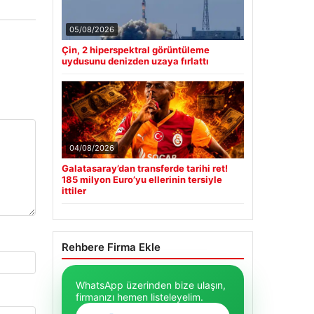
05/08/2026
Çin, 2 hiperspektral görüntüleme
uydusunu denizden uzaya fırlattı
04/08/2026
Galatasaray’dan transferde tarihi ret!
185 milyon Euro’yu ellerinin tersiyle
ittiler
Rehbere Firma Ekle
WhatsApp üzerinden bize ulaşın,
firmanızı hemen listeleyelim.