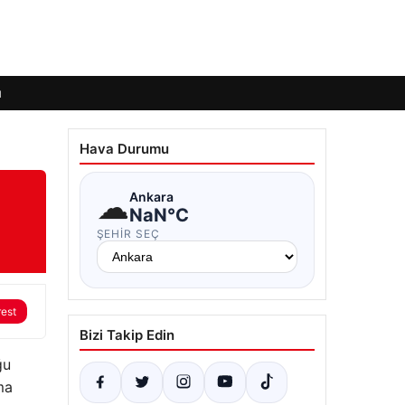
ı
Hava Durumu
☁
Ankara
NaN°C
ŞEHIR SEÇ
rest
Bizi Takip Edin
ğu
ma