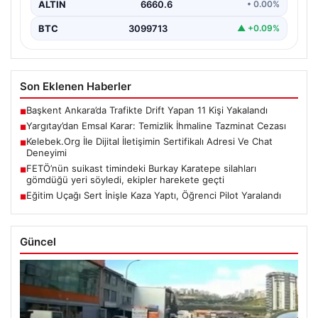
ALTIN
6660.6
• 0.00%
BTC
3099713
▲ +0.09%
Son Eklenen Haberler
Başkent Ankara’da Trafikte Drift Yapan 11 Kişi Yakalandı
■
Yargıtay’dan Emsal Karar: Temizlik İhmaline Tazminat Cezası
■
Kelebek.Org İle Dijital İletişimin Sertifikalı Adresi Ve Chat
■
Deneyimi
FETÖ’nün suikast timindeki Burkay Karatepe silahları
■
gömdüğü yeri söyledi, ekipler harekete geçti
Eğitim Uçağı Sert İnişle Kaza Yaptı, Öğrenci Pilot Yaralandı
■
Güncel