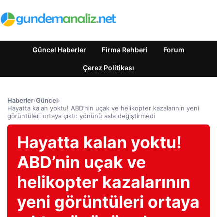
Güncel Haberler
Firma Rehberi
Forum
Çerez Politikası
Haberler
›
Güncel
›
Hayatta kalan yoktu! ABD’nin uçak ve helikopter kazalarının yeni
görüntüleri ortaya çıktı: yönünü asla değiştirmedi
Hayatta kalan yoktu!
ABD’nin uçak ve
helikopter kazalarının
yeni görüntüleri ortaya