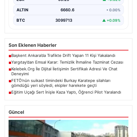
ALTIN
6660.6
• 0.00%
BTC
3099713
▲ +0.09%
Son Eklenen Haberler
Başkent Ankara’da Trafikte Drift Yapan 11 Kişi Yakalandı
■
Yargıtay’dan Emsal Karar: Temizlik İhmaline Tazminat Cezası
■
Kelebek.Org İle Dijital İletişimin Sertifikalı Adresi Ve Chat
■
Deneyimi
FETÖ’nün suikast timindeki Burkay Karatepe silahları
■
gömdüğü yeri söyledi, ekipler harekete geçti
Eğitim Uçağı Sert İnişle Kaza Yaptı, Öğrenci Pilot Yaralandı
■
Güncel