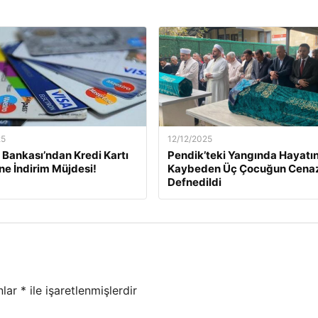
25
12/12/2025
Bankası’ndan Kredi Kartı
Pendik’teki Yangında Hayatın
ine İndirim Müjdesi!
Kaybeden Üç Çocuğun Cena
Defnedildi
nlar
*
ile işaretlenmişlerdir