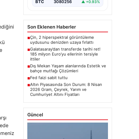
BTC
3080256
▲ +0.93%
ndiğini
Son Eklenen Haberler
Çin, 2 hiperspektral görüntüleme
■
nkü
uydusunu denizden uzaya fırlattı
Galatasaray’dan transferde tarihi ret!
e
■
185 milyon Euro’yu ellerinin tersiyle
ittiler
Dış Mekan Yaşam alanlarında Estetik ve
■
bahçe mutfağı Çözümleri
Fed faizi sabit tuttu
■
Altın Piyasasında Son Durum: 8 Nisan
■
2026 Gram, Çeyrek, Yarım ve
Cumhuriyet Altını Fiyatları
Güncel
rşı
gede
emeniz