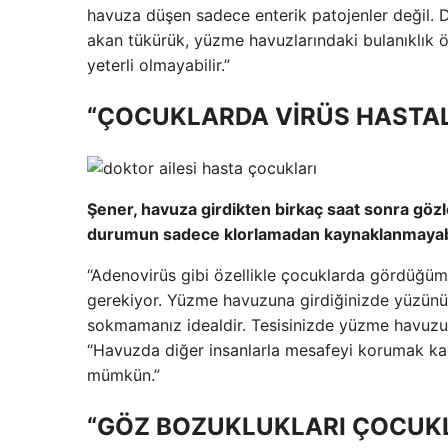
havuza düşen sadece enterik patojenler değil. D
akan tükürük, yüzme havuzlarındaki bulanıklık öl
yeterli olmayabilir.”
“ÇOCUKLARDA VİRÜS HASTALI
Şener, havuza girdikten birkaç saat sonra gözle
durumun sadece klorlamadan kaynaklanmayabil
“Adenovirüs gibi özellikle çocuklarda gördüğümüz
gerekiyor. Yüzme havuzuna girdiğinizde yüzünü
sokmamanız idealdir. Tesisinizde yüzme havuzu ve
“Havuzda diğer insanlarla mesafeyi korumak k
mümkün.”
“GÖZ BOZUKLUKLARI ÇOCUKL