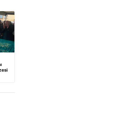
ı
zesi