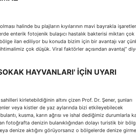
olması halinde bu plajların kıyılarının mavi bayrakla işaretle
rde enterik fotojenik bulaşıcı hastalık bakterisi miktarı çok
 bölge ilan ediliyor bu konuda bizim için bir avantajı var çü
ihtimalimiz çok düşük. Viral faktörler açısından avantaj” diy
SOKAK HAYVANLARI' İÇİN UYARI
hilleri kirletebildiğinin altını çizen Prof. Dr. Şener, şunları
enler veya kistler de yaz aylarında bizi etkileyebilecek
bulantı, kusma, karın ağrısı ve ishal dediğimiz durumlarla ka
an fotoğrafta denizin bulanıklığından dolayı turistik bir böl
eya denize aktığını görüyorsanız o bölgelerde denize girm