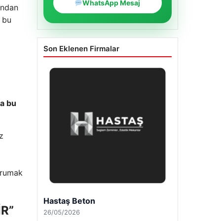
WhatsApp Mesaj
undan
n bu
Son Eklenen Firmalar
sa bu
z
orumak
Enes Kaplan Avukatlık Bürosu
R”
28/04/2026