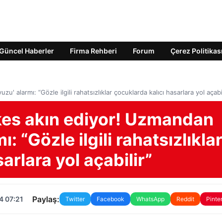
Güncel Haberler
Firma Rehberi
Forum
Çerez Politikas
 alarmı: “Gözle ilgili rahatsızlıklar çocuklarda kalıcı hasarlara yol açabil
rkes akın ediyor! Uzmandan
 “Gözle ilgili rahatsızlıkla
arlara yol açabilir”
Paylaş:
4 07:21
Twitter
Facebook
WhatsApp
Reddit
Pinte