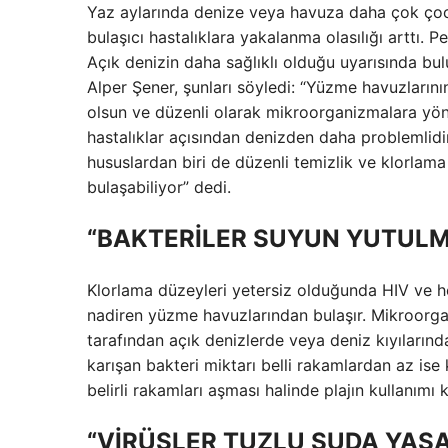
Yaz aylarında denize veya havuza daha çok çocuk
bulaşıcı hastalıklara yakalanma olasılığı arttı. 
Açık denizin daha sağlıklı olduğu uyarısında bu
Alper Şener, şunları söyledi: “Yüzme havuzların
olsun ve düzenli olarak mikroorganizmalara yönel
hastalıklar açısından denizden daha problemlid
hususlardan biri de düzenli temizlik ve klorlama 
bulaşabiliyor” dedi.
“BAKTERİLER SUYUN YUTULM
Klorlama düzeyleri yetersiz olduğunda HIV ve hep
nadiren yüzme havuzlarından bulaşır. Mikroorgan
tarafından açık denizlerde veya deniz kıyılarınd
karışan bakteri miktarı belli rakamlardan az ise
belirli rakamları aşması halinde plajın kullanımı k
“VİRÜSLER TUZLU SUDA YAŞ