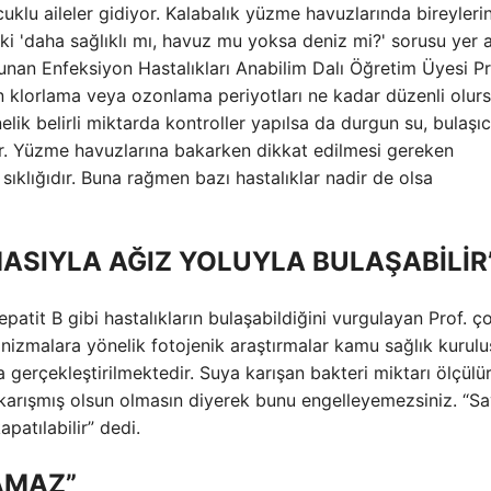
lu aileler gidiyor. Kalabalık yüzme havuzlarında bireyleri
Peki 'daha sağlıklı mı, havuz mu yoksa deniz mi?' sorusu yer a
lunan Enfeksiyon Hastalıkları Anabilim Dalı Öğretim Üyesi Pr
ın klorlama veya ozonlama periyotları ne kadar düzenli olur
ik belirli miktarda kontroller yapılsa da durgun su, bulaşıc
ir. Yüzme havuzlarına bakarken dikkat edilmesi gereken
sıklığıdır. Buna rağmen bazı hastalıklar nadir de olsa
ASIYLA AĞIZ YOLUYLA BULAŞABİLİR
atit B gibi hastalıkların bulaşabildiğini vurgulayan Prof. ç
izmalara yönelik fotojenik araştırmalar kamu sağlık kuruluş
a gerçekleştirilmektedir. Suya karışan bakteri miktarı ölçülü
 karışmış olsun olmasın diyerek bunu engelleyemezsiniz. “Say
apatılabilir” dedi.
AMAZ”