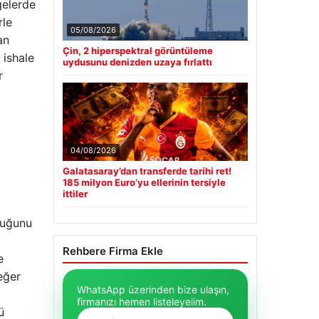
gelerde
rle
05/08/2026
an
Çin, 2 hiperspektral görüntüleme
 ishale
uydusunu denizden uzaya fırlattı
r
04/08/2026
Galatasaray’dan transferde tarihi ret!
185 milyon Euro’yu ellerinin tersiyle
ittiler
duğunu
Rehbere Firma Ekle
e
eğer
WhatsApp üzerinden bize ulaşın,
firmanızı hemen listeleyelim.
ü