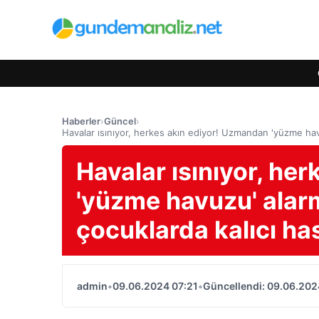
Haberler
›
Güncel
›
Havalar ısınıyor, herkes akın ediyor! Uzmandan 'yüzme havuzu'
Havalar ısınıyor, he
'yüzme havuzu' alarmı:
çocuklarda kalıcı has
admin
•
09.06.2024 07:21
•
Güncellendi: 09.06.202