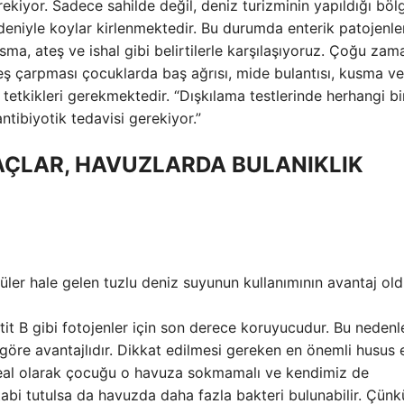
ekiyor. Sadece sahilde değil, deniz turizminin yapıldığı böl
deniyle koylar kirlenmektedir. Bu durumda enterik patojenle
kusma, ateş ve ishal gibi belirtilerle karşılaşıyoruz. Çoğu zam
eş çarpması çocuklarda baş ağrısı, mide bulantısı, kusma ve
 tetkikleri gerekmektedir. “Dışkılama testlerinde herhangi bi
ntibiyotik tedavisi gerekiyor.”
AÇLAR, HAVUZLARDA BULANIKLIK
r hale gelen tuzlu deniz suyunun kullanımının avantaj ol
tit B gibi fotojenler için son derece koruyucudur. Bu nedenl
göre avantajlıdır. Dikkat edilmesi gereken en önemli husus 
ideal olarak çocuğu o havuza sokmamalı ve kendimiz de
tabi tutulsa da havuzda daha fazla bakteri bulunabilir. Çünk