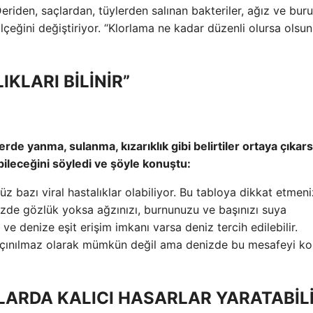
eriden, saçlardan, tüylerden salınan bakteriler, ağız ve bur
çeğini değiştiriyor. “Klorlama ne kadar düzenli olursa olsu
KLARI BİLİNİR”
rde yanma, sulanma, kızarıklık gibi belirtiler ortaya çıkar
eceğini söyledi ve şöyle konuştu:
 bazı viral hastalıklar olabiliyor. Bu tabloya dikkat etmeni
zde gözlük yoksa ağzınızı, burnunuzu ve başınızı suya
 denize eşit erişim imkanı varsa deniz tercih edilebilir.
açınılmaz olarak mümkün değil ama denizde bu mesafeyi k
ARDA KALICI HASARLAR YARATABİLİ