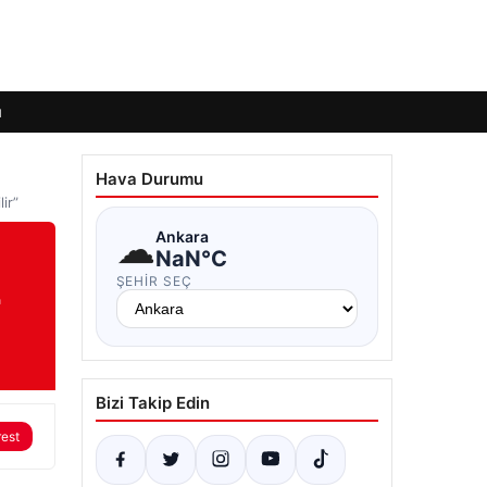
ı
Hava Durumu
ir”
☁
Ankara
NaN°C
ŞEHIR SEÇ
r
Bizi Takip Edin
rest