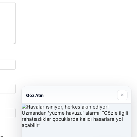
×
Göz Atın