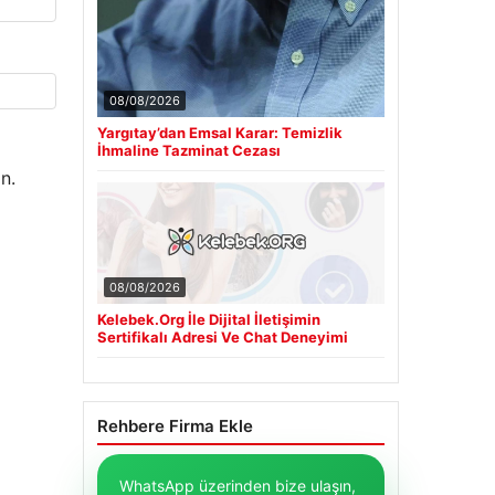
08/08/2026
Yargıtay’dan Emsal Karar: Temizlik
İhmaline Tazminat Cezası
n.
08/08/2026
Kelebek.Org İle Dijital İletişimin
Sertifikalı Adresi Ve Chat Deneyimi
Rehbere Firma Ekle
WhatsApp üzerinden bize ulaşın,