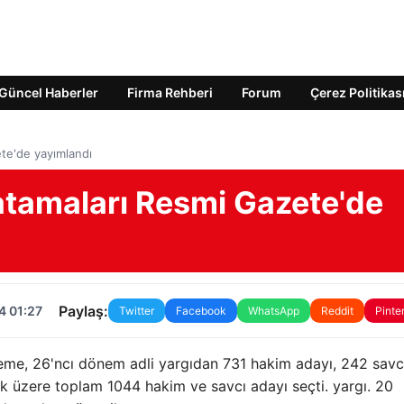
Güncel Haberler
Firma Rehberi
Forum
Çerez Politikas
ete'de yayımlandı
atamaları Resmi Gazete'de
Paylaş:
4 01:27
Twitter
Facebook
WhatsApp
Reddit
Pinte
me, 26'ncı dönem adli yargıdan 731 hakim adayı, 242 savc
ak üzere toplam 1044 hakim ve savcı adayı seçti. yargı. 20