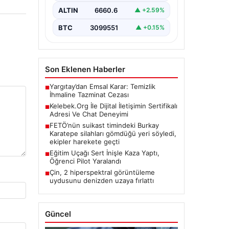
kritik bir değer ifade etmektedir.
ALTIN
6660.6
▲ +2.59%
Günümüzde…
BTC
3099551
▲ +0.15%
Son Eklenen Haberler
Yargıtay’dan Emsal Karar: Temizlik
■
İhmaline Tazminat Cezası
Kelebek.Org İle Dijital İletişimin Sertifikalı
■
Adresi Ve Chat Deneyimi
FETÖ’nün suikast timindeki Burkay
■
Karatepe silahları gömdüğü yeri söyledi,
ekipler harekete geçti
Eğitim Uçağı Sert İnişle Kaza Yaptı,
■
Öğrenci Pilot Yaralandı
Çin, 2 hiperspektral görüntüleme
■
uydusunu denizden uzaya fırlattı
Güncel