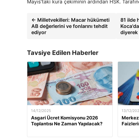
Mayıs'taki kura çekiminin ardından HSK. Tarafın
← Milletvekilleri: Macar hükümeti
81 ilde
AB değerlerini ve fonlarını tehdit
Koca'dan
ediyor
diyerek
Tavsiye Edilen Haberler
14/12/2025
13/12/20
Asgari Ücret Komisyonu 2026
Merkez 
Toplantısı Ne Zaman Yapılacak?
Faizler