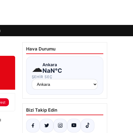
ı
Hava Durumu
☁
Ankara
NaN°C
ŞEHIR SEÇ
rest
Bizi Takip Edin
ı