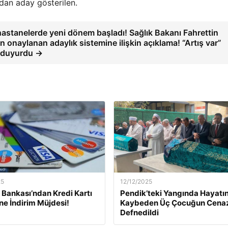
dan aday gösterilen.
 hastanelerde yeni dönem başladı! Sağlık Bakanı Fahrettin
 onaylanan adaylık sistemine ilişkin açıklama! “Artış var”
 duyurdu →
25
12/12/2025
Bankası’ndan Kredi Kartı
Pendik’teki Yangında Hayatın
ine İndirim Müjdesi!
Kaybeden Üç Çocuğun Cena
Defnedildi