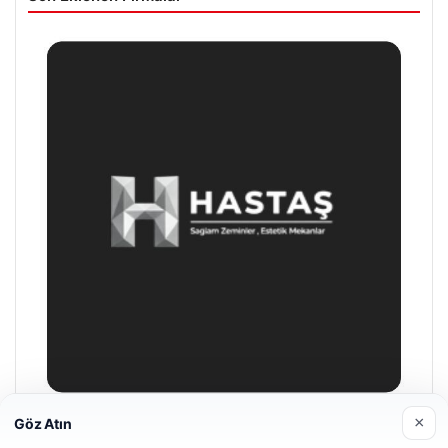
×
Göz Atın
Enes Kaplan Avukatlık Bürosu