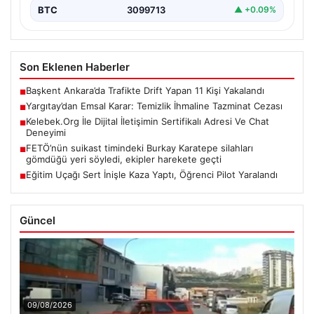
BTC
3099713
▲ +0.09%
Son Eklenen Haberler
Başkent Ankara’da Trafikte Drift Yapan 11 Kişi Yakalandı
■
Yargıtay’dan Emsal Karar: Temizlik İhmaline Tazminat Cezası
■
Kelebek.Org İle Dijital İletişimin Sertifikalı Adresi Ve Chat
■
Deneyimi
FETÖ’nün suikast timindeki Burkay Karatepe silahları
■
gömdüğü yeri söyledi, ekipler harekete geçti
Eğitim Uçağı Sert İnişle Kaza Yaptı, Öğrenci Pilot Yaralandı
■
Güncel
09/08/2026