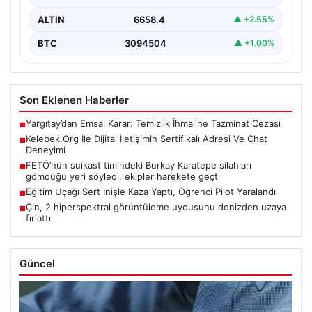
ALTIN
6658.4
▲ +2.55%
BTC
3094504
▲ +1.00%
Son Eklenen Haberler
Yargıtay’dan Emsal Karar: Temizlik İhmaline Tazminat Cezası
■
Kelebek.Org İle Dijital İletişimin Sertifikalı Adresi Ve Chat
■
Deneyimi
FETÖ’nün suikast timindeki Burkay Karatepe silahları
■
gömdüğü yeri söyledi, ekipler harekete geçti
Eğitim Uçağı Sert İnişle Kaza Yaptı, Öğrenci Pilot Yaralandı
■
Çin, 2 hiperspektral görüntüleme uydusunu denizden uzaya
■
fırlattı
Güncel