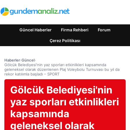
Güncel Haberler
Firma Rehberi
Forum
Çerez Politikası
Haberler
›
Güncel
›
Gölcük Belediyesi'nin yaz sporları etkinlikleri kapsamında
geleneksel olarak düzenlenen Plaj Voleybolu Turnuvası bu yıl da
rekor katılımla başladı – SPORT
Gölcük Belediyesi'nin
yaz sporları etkinlikleri
kapsamında
geleneksel olarak