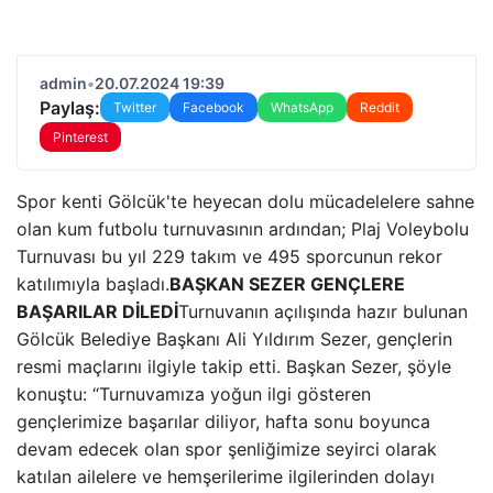
admin
•
20.07.2024 19:39
Paylaş:
Twitter
Facebook
WhatsApp
Reddit
Pinterest
Spor kenti Gölcük'te heyecan dolu mücadelelere sahne
olan kum futbolu turnuvasının ardından; Plaj Voleybolu
Turnuvası bu yıl 229 takım ve 495 sporcunun rekor
katılımıyla başladı.
BAŞKAN SEZER GENÇLERE
BAŞARILAR DİLEDİ
Turnuvanın açılışında hazır bulunan
Gölcük Belediye Başkanı Ali Yıldırım Sezer, gençlerin
resmi maçlarını ilgiyle takip etti. Başkan Sezer, şöyle
konuştu: “Turnuvamıza yoğun ilgi gösteren
gençlerimize başarılar diliyor, hafta sonu boyunca
devam edecek olan spor şenliğimize seyirci olarak
katılan ailelere ve hemşerilerime ilgilerinden dolayı