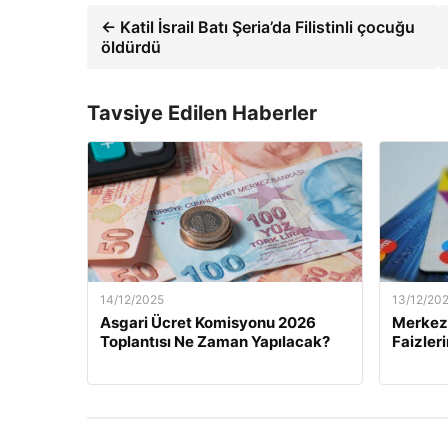
← Katil İsrail Batı Şeria’da Filistinli çocuğu
öldürdü
Tavsiye Edilen Haberler
14/12/2025
13/12/20
Asgari Ücret Komisyonu 2026
Merkez 
Toplantısı Ne Zaman Yapılacak?
Faizler