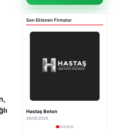
Son Eklenen Firmalar
n,
ğlı
Enes Kaplan Avukatlık Bürosu
28/04/2026