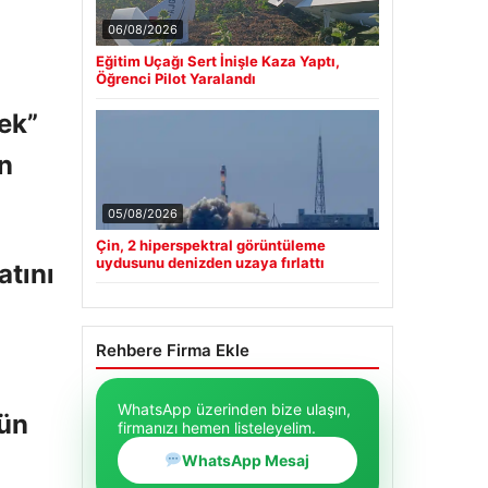
06/08/2026
Eğitim Uçağı Sert İnişle Kaza Yaptı,
Öğrenci Pilot Yaralandı
ek”
en
05/08/2026
Çin, 2 hiperspektral görüntüleme
uydusunu denizden uzaya fırlattı
atını
Rehbere Firma Ekle
WhatsApp üzerinden bize ulaşın,
dün
firmanızı hemen listeleyelim.
WhatsApp Mesaj