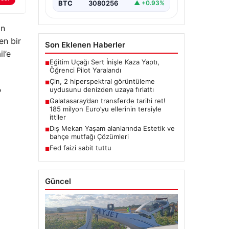
BTC
3080256
▲ +0.93%
an
en bir
Son Eklenen Haberler
l’e
Eğitim Uçağı Sert İnişle Kaza Yaptı,
■
Öğrenci Pilot Yaralandı
Çin, 2 hiperspektral görüntüleme
■
uydusunu denizden uzaya fırlattı
?
Galatasaray’dan transferde tarihi ret!
■
185 milyon Euro’yu ellerinin tersiyle
ittiler
Dış Mekan Yaşam alanlarında Estetik ve
■
bahçe mutfağı Çözümleri
Fed faizi sabit tuttu
■
Güncel