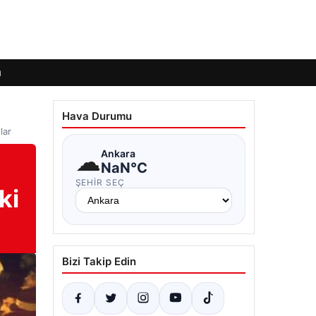
ı
Hava Durumu
lar
☁
Ankara
NaN°C
ŞEHIR SEÇ
ki
Bizi Takip Edin