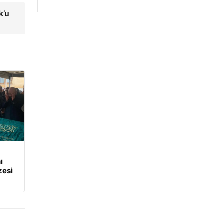
k’u
ı
zesi