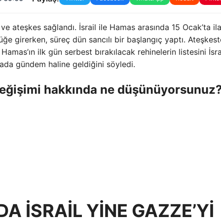
e ateşkes sağlandı. İsrail ile Hamas arasında 15 Ocak’ta il
ğe girerken, süreç dün sancılı bir başlangıç ​​yaptı. Ateşkest
mas’ın ilk gün serbest bırakılacak rehinelerin listesini İsrai
nyada gündem haline geldiğini söyledi.
 değişimi hakkında ne düşünüyorsunuz
DA İSRAİL YİNE GAZZE’Yİ