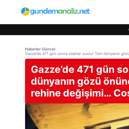
Haberler
›
Güncel
›
Gazze’de 471 gün sonra silahlar sustu! Tüm dünyanın gözü 
Gazze’de 471 gün son
dünyanın gözü önünde
rehine değişimi… Coş