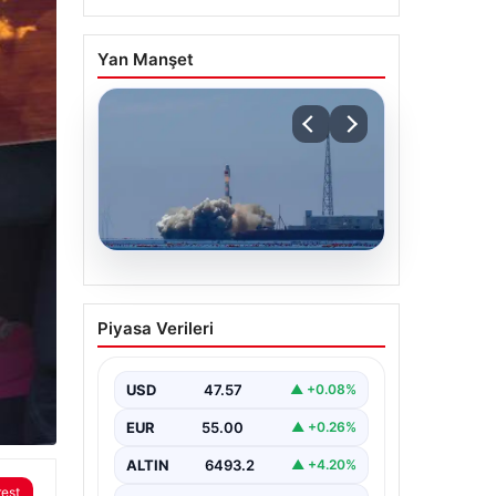
Yan Manşet
05.08.2026
Çin, 2 hiperspektral
Piyasa Verileri
görüntüleme uydusunu
denizden uzaya fırlattı
USD
47.57
▲ +0.08%
EUR
55.00
▲ +0.26%
ALTIN
6493.2
▲ +4.20%
rest