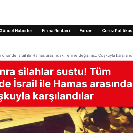
Güncel Haberler
Firma Rehberi
Forum
Çerez Politikas
önünde İsrail ile Hamas arasındaki rehine değişimi… Coşkuyla karşılandı
ra silahlar sustu! Tüm
 İsrail ile Hamas arasında
kuyla karşılandılar