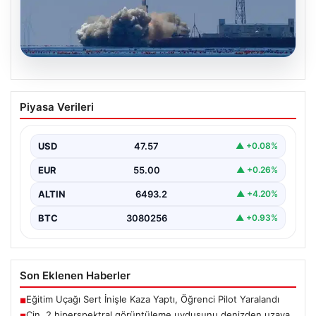
05.08.2026
Çin, 2 hiperspektral görüntüleme
Piyasa Verileri
uydusunu denizden uzaya fırlattı
USD
47.57
▲ +0.08%
EUR
55.00
▲ +0.26%
ALTIN
6493.2
▲ +4.20%
BTC
3080256
▲ +0.93%
Son Eklenen Haberler
Eğitim Uçağı Sert İnişle Kaza Yaptı, Öğrenci Pilot Yaralandı
■
Çin, 2 hiperspektral görüntüleme uydusunu denizden uzaya
■