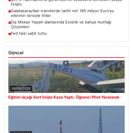
fırlattı
Galatasaray’dan transferde tarihi ret! 185 milyon Euro’yu
■
ellerinin tersiyle ittiler
Dış Mekan Yaşam alanlarında Estetik ve bahçe mutfağı
■
Çözümleri
Fed faizi sabit tuttu
■
Güncel
06/08/2026
Eğitim Uçağı Sert İnişle Kaza Yaptı, Öğrenci Pilot Yaralandı