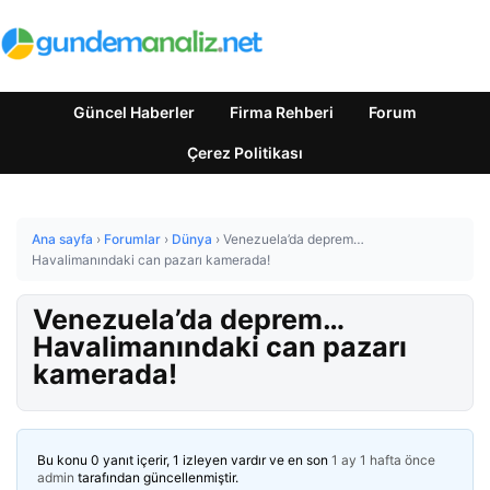
Güncel Haberler
Firma Rehberi
Forum
Çerez Politikası
Ana sayfa
›
Forumlar
›
Dünya
›
Venezuela’da deprem…
Havalimanındaki can pazarı kamerada!
Venezuela’da deprem…
Havalimanındaki can pazarı
kamerada!
Bu konu 0 yanıt içerir, 1 izleyen vardır ve en son
1 ay 1 hafta önce
admin
tarafından güncellenmiştir.