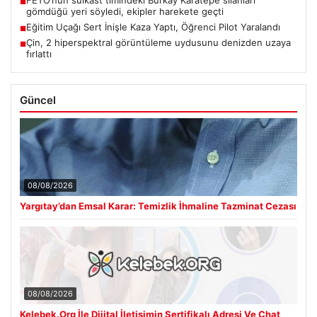
■
gömdüğü yeri söyledi, ekipler harekete geçti
Eğitim Uçağı Sert İnişle Kaza Yaptı, Öğrenci Pilot Yaralandı
■
Çin, 2 hiperspektral görüntüleme uydusunu denizden uzaya
■
fırlattı
Güncel
08/08/2026
Yargıtay’dan Emsal Karar: Temizlik İhmaline Tazminat Cezası
08/08/2026
Kelebek.Org İle Dijital İletişimin Sertifikalı Adresi Ve Chat