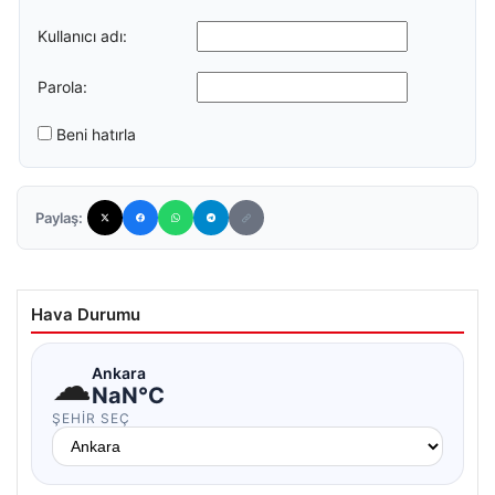
Kullanıcı adı:
Parola:
Beni hatırla
Paylaş:
Hava Durumu
☁
Ankara
NaN°C
ŞEHIR SEÇ