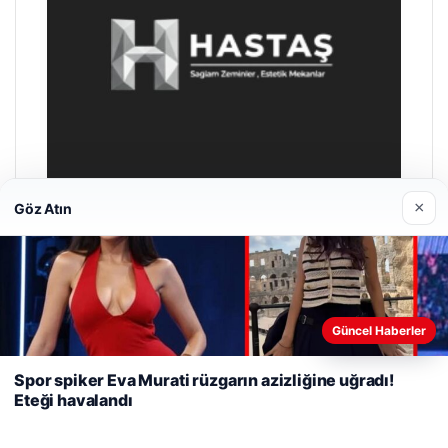
×
Göz Atın
Enes Kaplan Avukatlık Bürosu
28/04/2026
Web sitemizi nasıl kullandığınızı daha iyi anlayabilmek,
Güncel Haberler
deneyiminizi kişiselleştirmek ve geliştirmek amacıyla çerezler
kullanıyoruz.
Çerez Politikamız
Spor spiker Eva Murati rüzgarın azizliğine uğradı!
Eteği havalandı
Reddet
Kabul Et