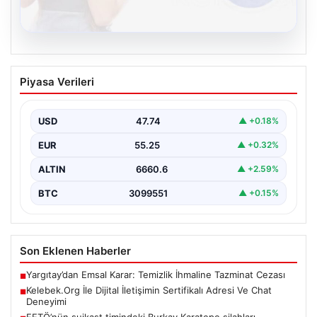
08.08.2026
Kelebek.Org İle Dijital İletişimin
Piyasa Verileri
Sertifikalı Adresi Ve Chat Deneyimi
Sanal dünyasında kullanıcıların güvenli bir tarzda iletişim
kurması kritik bir değer ifade etmektedir. Günümüzde…
USD
47.74
▲ +0.18%
EUR
55.25
▲ +0.32%
ALTIN
6660.6
▲ +2.59%
BTC
3099551
▲ +0.15%
Son Eklenen Haberler
Yargıtay’dan Emsal Karar: Temizlik İhmaline Tazminat Cezası
■
Kelebek.Org İle Dijital İletişimin Sertifikalı Adresi Ve Chat
■
Deneyimi
FETÖ’nün suikast timindeki Burkay Karatepe silahları