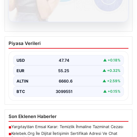
08.08.2026
Kelebek.Org İle Dijital İletişimin
Piyasa Verileri
Sertifikalı Adresi Ve Chat Deneyimi
Sanal dünyasında kullanıcıların güvenli bir tarzda iletişim
kurması kritik bir değer ifade etmektedir. Günümüzde…
USD
47.74
▲ +0.18%
EUR
55.25
▲ +0.32%
ALTIN
6660.6
▲ +2.59%
BTC
3099551
▲ +0.15%
Son Eklenen Haberler
Yargıtay’dan Emsal Karar: Temizlik İhmaline Tazminat Cezası
■
Kelebek.Org İle Dijital İletişimin Sertifikalı Adresi Ve Chat
■