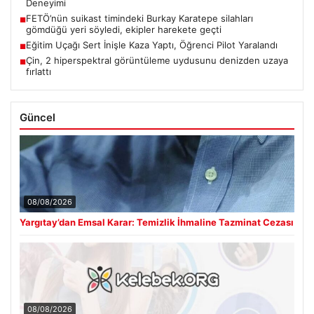
Deneyimi
FETÖ’nün suikast timindeki Burkay Karatepe silahları
■
gömdüğü yeri söyledi, ekipler harekete geçti
Eğitim Uçağı Sert İnişle Kaza Yaptı, Öğrenci Pilot Yaralandı
■
Çin, 2 hiperspektral görüntüleme uydusunu denizden uzaya
■
fırlattı
Güncel
08/08/2026
Yargıtay’dan Emsal Karar: Temizlik İhmaline Tazminat Cezası
08/08/2026