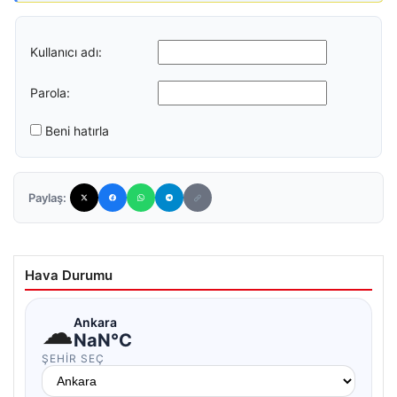
Kullanıcı adı:
Parola:
Beni hatırla
Paylaş:
Hava Durumu
☁
Ankara
NaN°C
ŞEHIR SEÇ