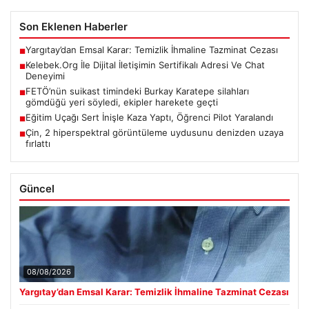
Son Eklenen Haberler
Yargıtay’dan Emsal Karar: Temizlik İhmaline Tazminat Cezası
■
Kelebek.Org İle Dijital İletişimin Sertifikalı Adresi Ve Chat
■
Deneyimi
FETÖ’nün suikast timindeki Burkay Karatepe silahları
■
gömdüğü yeri söyledi, ekipler harekete geçti
Eğitim Uçağı Sert İnişle Kaza Yaptı, Öğrenci Pilot Yaralandı
■
Çin, 2 hiperspektral görüntüleme uydusunu denizden uzaya
■
fırlattı
Güncel
08/08/2026
Yargıtay’dan Emsal Karar: Temizlik İhmaline Tazminat Cezası