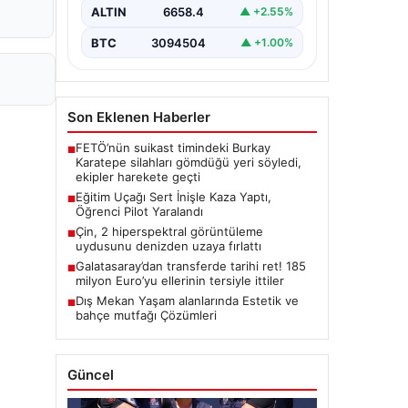
yaşandı.…
ALTIN
6658.4
▲ +2.55%
BTC
3094504
▲ +1.00%
Son Eklenen Haberler
FETÖ’nün suikast timindeki Burkay
■
Karatepe silahları gömdüğü yeri söyledi,
ekipler harekete geçti
Eğitim Uçağı Sert İnişle Kaza Yaptı,
■
Öğrenci Pilot Yaralandı
Çin, 2 hiperspektral görüntüleme
■
uydusunu denizden uzaya fırlattı
Galatasaray’dan transferde tarihi ret! 185
■
milyon Euro’yu ellerinin tersiyle ittiler
Dış Mekan Yaşam alanlarında Estetik ve
■
bahçe mutfağı Çözümleri
Güncel