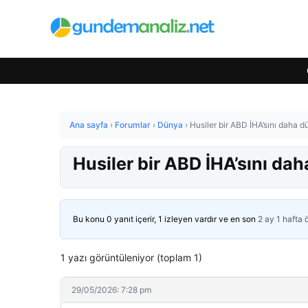
Ana sayfa
›
Forumlar
›
Dünya
›
Husiler bir ABD İHA’sını daha d
Husiler bir ABD İHA’sını da
Bu konu 0 yanıt içerir, 1 izleyen vardır ve en son
2 ay 1 hafta
1 yazı görüntüleniyor (toplam 1)
29/05/2026: 7:28 pm