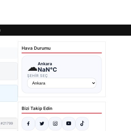
ı
Hava Durumu
☁
Ankara
NaN°C
ŞEHIR SEÇ
Bizi Takip Edin
#21799