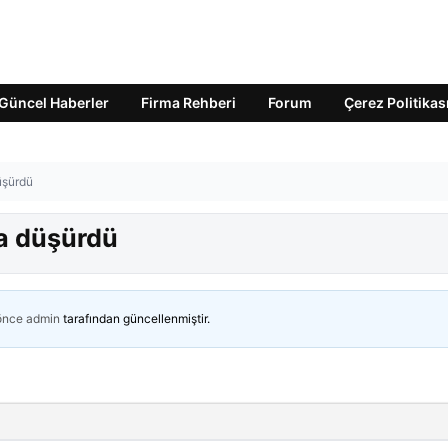
Güncel Haberler
Firma Rehberi
Forum
Çerez Politikas
üşürdü
ha düşürdü
 önce
admin
tarafından güncellenmiştir.