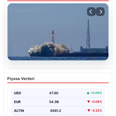
05.08.2026
Çin, 2 hiperspektral görüntüleme
Piyasa Verileri
uydusunu denizden uzaya fırlattı
USD
47.60
▲ +0.06%
EUR
54.98
▼ -0.08%
ALTIN
6481.2
▼ -0.23%