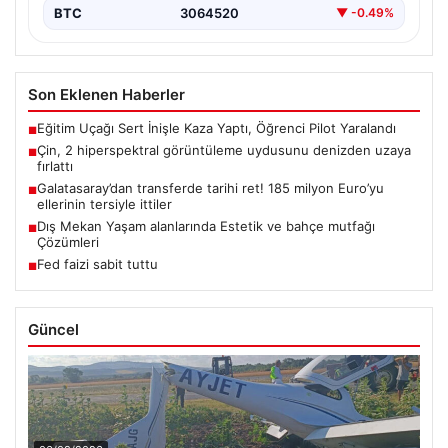
BTC
3064520
▼ -0.49%
Son Eklenen Haberler
Eğitim Uçağı Sert İnişle Kaza Yaptı, Öğrenci Pilot Yaralandı
■
Çin, 2 hiperspektral görüntüleme uydusunu denizden uzaya
■
fırlattı
Galatasaray’dan transferde tarihi ret! 185 milyon Euro’yu
■
ellerinin tersiyle ittiler
Dış Mekan Yaşam alanlarında Estetik ve bahçe mutfağı
■
Çözümleri
Fed faizi sabit tuttu
■
Güncel