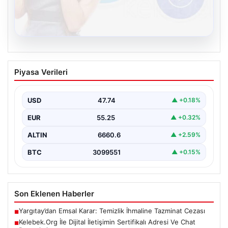
08.08.2026
Kelebek.Org İle Dijital İletişimin
Piyasa Verileri
Sertifikalı Adresi Ve Chat Deneyimi
Sanal dünyasında kullanıcıların güvenli bir tarzda iletişim
kurması kritik bir değer ifade etmektedir. Günümüzde…
USD
47.74
▲ +0.18%
EUR
55.25
▲ +0.32%
ALTIN
6660.6
▲ +2.59%
BTC
3099551
▲ +0.15%
Son Eklenen Haberler
Yargıtay’dan Emsal Karar: Temizlik İhmaline Tazminat Cezası
■
Kelebek.Org İle Dijital İletişimin Sertifikalı Adresi Ve Chat
■