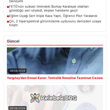
Deneyimi
FETÖ’nün suikast timindeki Burkay Karatepe silahları
■
gömdüğü yeri söyledi, ekipler harekete geçti
Eğitim Uçağı Sert İnişle Kaza Yaptı, Öğrenci Pilot Yaralandı
■
Çin, 2 hiperspektral görüntüleme uydusunu denizden uzaya
■
fırlattı
Güncel
08/08/2026
Yargıtay’dan Emsal Karar: Temizlik İhmaline Tazminat Cezası
08/08/2026