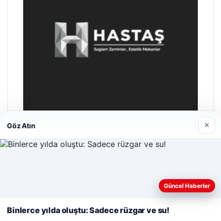
×
Göz Atın
Hastaş Beton
26/05/2026
Web sitemizi nasıl kullandığınızı daha iyi anlayabilmek,
deneyiminizi kişiselleştirmek ve geliştirmek amacıyla çerezler
Güncel Haberler
kullanıyoruz.
Çerez Politikamız
Binlerce yılda oluştu: Sadece rüzgar ve su!
Reddet
Kabul Et