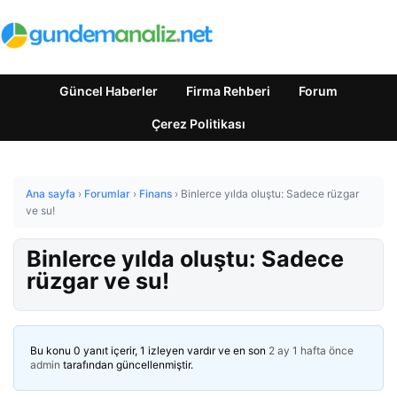
Güncel Haberler
Firma Rehberi
Forum
Çerez Politikası
Ana sayfa
›
Forumlar
›
Finans
›
Binlerce yılda oluştu: Sadece rüzgar
ve su!
Binlerce yılda oluştu: Sadece
rüzgar ve su!
Bu konu 0 yanıt içerir, 1 izleyen vardır ve en son
2 ay 1 hafta önce
admin
tarafından güncellenmiştir.