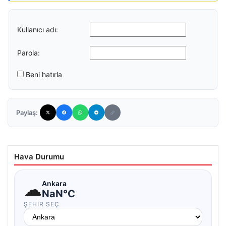
Kullanıcı adı:
Parola:
Beni hatırla
Paylaş:
Hava Durumu
☁
Ankara
NaN°C
ŞEHIR SEÇ