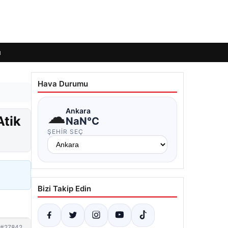
ı
Hava Durumu
☁
Ankara
Atik
NaN°C
ŞEHIR SEÇ
Bizi Takip Edin
#27842