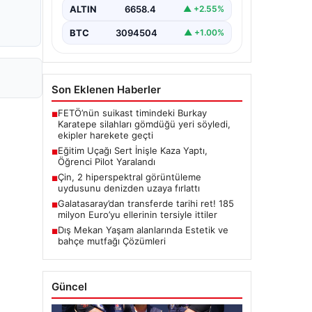
yaşandı.…
ALTIN
6658.4
▲ +2.55%
BTC
3094504
▲ +1.00%
Son Eklenen Haberler
FETÖ’nün suikast timindeki Burkay
■
Karatepe silahları gömdüğü yeri söyledi,
ekipler harekete geçti
Eğitim Uçağı Sert İnişle Kaza Yaptı,
■
Öğrenci Pilot Yaralandı
Çin, 2 hiperspektral görüntüleme
■
uydusunu denizden uzaya fırlattı
Galatasaray’dan transferde tarihi ret! 185
■
milyon Euro’yu ellerinin tersiyle ittiler
Dış Mekan Yaşam alanlarında Estetik ve
■
bahçe mutfağı Çözümleri
Güncel