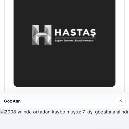
Hastaş Beton
×
Göz Atın
26/05/2026