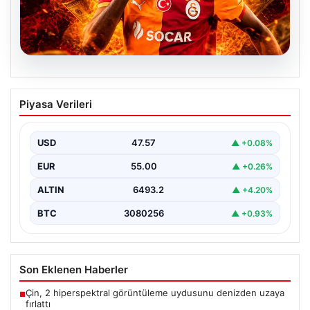
04.08.2026
Galatasaray’dan transferde tarihi ret!
Piyasa Verileri
185 milyon Euro’yu ellerinin tersiyle
ittiler
USD
47.57
▲ +0.08%
EUR
55.00
▲ +0.26%
ALTIN
6493.2
▲ +4.20%
BTC
3080256
▲ +0.93%
Son Eklenen Haberler
Çin, 2 hiperspektral görüntüleme uydusunu denizden uzaya
■
fırlattı