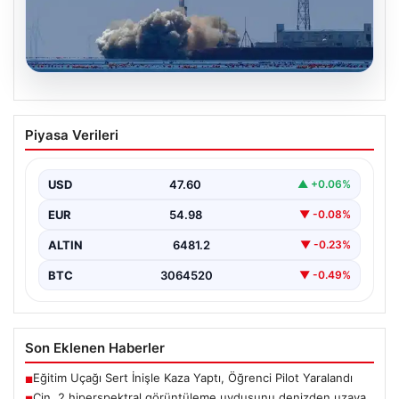
05.08.2026
Çin, 2 hiperspektral görüntüleme
Piyasa Verileri
uydusunu denizden uzaya fırlattı
USD
47.60
▲ +0.06%
EUR
54.98
▼ -0.08%
ALTIN
6481.2
▼ -0.23%
BTC
3064520
▼ -0.49%
Son Eklenen Haberler
Eğitim Uçağı Sert İnişle Kaza Yaptı, Öğrenci Pilot Yaralandı
■
Çin, 2 hiperspektral görüntüleme uydusunu denizden uzaya
■