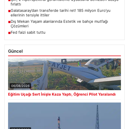
fırlattı
Galatasaray’dan transferde tarihi ret! 185 milyon Euro’yu
■
ellerinin tersiyle ittiler
Dış Mekan Yaşam alanlarında Estetik ve bahçe mutfağı
■
Çözümleri
Fed faizi sabit tuttu
■
Güncel
06/08/2026
Eğitim Uçağı Sert İnişle Kaza Yaptı, Öğrenci Pilot Yaralandı