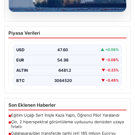
05.08.2026
Çin, 2 hiperspektral görüntüleme
Piyasa Verileri
uydusunu denizden uzaya fırlattı
USD
47.60
▲ +0.06%
EUR
54.98
▼ -0.08%
ALTIN
6481.2
▼ -0.23%
BTC
3064520
▼ -0.49%
Son Eklenen Haberler
Eğitim Uçağı Sert İnişle Kaza Yaptı, Öğrenci Pilot Yaralandı
■
Çin, 2 hiperspektral görüntüleme uydusunu denizden uzaya
■
fırlattı
Galatasaray’dan transferde tarihi ret! 185 milyon Euro’yu
■