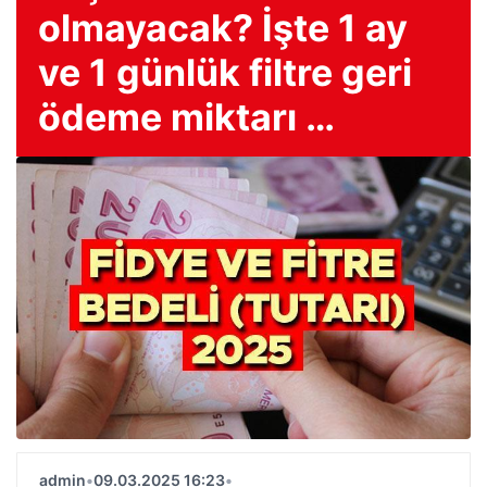
olmayacak? İşte 1 ay
ve 1 günlük filtre geri
ödeme miktarı …
admin
•
09.03.2025 16:23
•