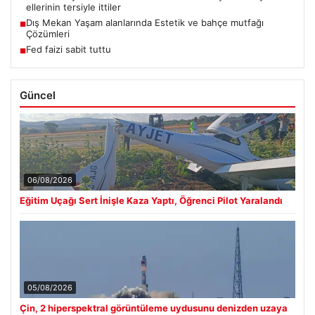
ellerinin tersiyle ittiler
Dış Mekan Yaşam alanlarında Estetik ve bahçe mutfağı
■
Çözümleri
Fed faizi sabit tuttu
■
Güncel
06/08/2026
Eğitim Uçağı Sert İnişle Kaza Yaptı, Öğrenci Pilot Yaralandı
05/08/2026
Çin, 2 hiperspektral görüntüleme uydusunu denizden uzaya