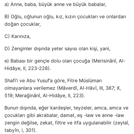
a) Anne, baba, büyük anne ve büyük babalar,
B) Oğlu, oğlunun oğlu, kız, kızın çocukları ve onlardan
doğan çocuklar,
C) Karınıza,
D) Zenginler dışında yeter sayısı olan kişi, yani,
e) Babası bir gençle dolu olan çocuğa (Merisinânî, Al-
Hidâye, II, 223-228).
Shafi’i ve Abu Yusuf’a göre, Fitre Müslüman
olmayanlara verilemez (Mâverdî, Al-Hâvî, III, 387; X,
519; Merağinânî, Al-Hidâye, II, 223).
Bunun dışında, eğer kardeşler, teyzeler, amca, amca ve
çocukları gibi akrabalar, damat, eş -law ve anne -law
zengin değilse, zekat, filtre ve itfa uygulanabilir (zeylaî,
tabyîn, i, 301).