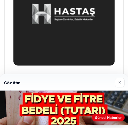
Enes Kaplan Avukatlık Bürosu
×
Göz Atın
28/04/2026
Güncel Haberler
Web sitemizi nasıl kullandığınızı daha iyi anlayabilmek,