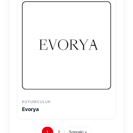
KUYUMCULUK
Evorya
1
2
Sonraki »